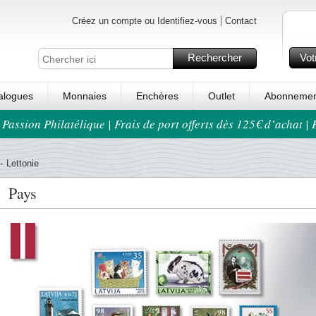
Créez un compte ou Identifiez-vous
Contact
Rechercher
Vot
alogues
Monnaies
Enchères
Outlet
Abonnemen
 Passion Philatélique | Frais de port offerts dès 125€ d’achat |
-
Lettonie
Pays