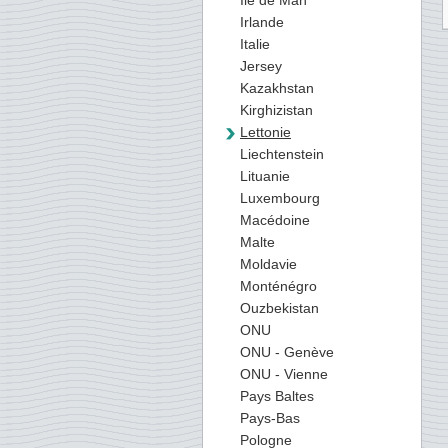
Ile de Man
Irlande
Italie
Jersey
Kazakhstan
Kirghizistan
Lettonie
Liechtenstein
Lituanie
Luxembourg
Macédoine
Malte
Moldavie
Monténégro
Ouzbekistan
ONU
ONU - Genève
ONU - Vienne
Pays Baltes
Pays-Bas
Pologne