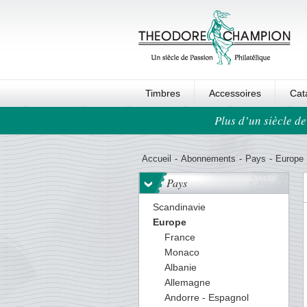
Timbres
Accessoires
Cat
Plus d’un siècle de
Ordre au panier
Accueil
-
Abonnements
-
Pays
-
Europe
Pays
Scandinavie
Europe
France
Monaco
Albanie
Allemagne
Andorre - Espagnol