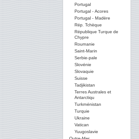
Portugal
Portugal - Acores
Portugal - Madère
Rép. Tchèque
République Turque de
Chypre
Roumanie
Saint-Marin
Serbie-pale
Slovénie
Slovaquie
Suisse
Tadjikistan
Terres Australes et
Antarctiqu
Turkménistan
Turquie
Ukraine
Vatican
Yuugoslavie
Outre-Mer