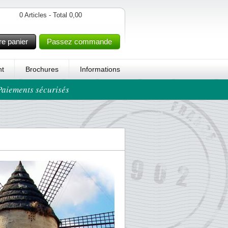
0 Articles - Total 0,00
re panier
Passez commande
t
Brochures
Informations
 Paiements sécurisés