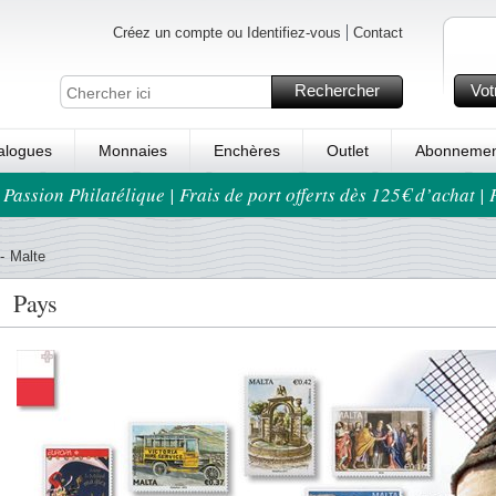
Créez un compte ou Identifiez-vous
Contact
Rechercher
Vot
alogues
Monnaies
Enchères
Outlet
Abonnemen
 Passion Philatélique | Frais de port offerts dès 125€ d’achat |
-
Malte
Pays