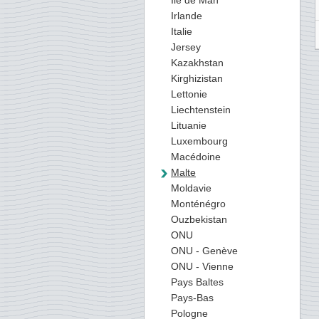
Ile de Man
Irlande
Italie
Jersey
Kazakhstan
Kirghizistan
Lettonie
Liechtenstein
Lituanie
Luxembourg
Macédoine
Malte
Moldavie
Monténégro
Ouzbekistan
ONU
ONU - Genève
ONU - Vienne
Pays Baltes
Pays-Bas
Pologne