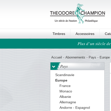
Timbres
Accessoires
Cat
Plus d’un siècle de
Ordre au panier
Accueil
-
Abonnements
-
Pays
-
Europe
Pays
Scandinavie
Europe
France
Monaco
Albanie
Allemagne
Andorre - Espagnol