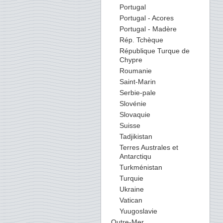
Portugal
Portugal - Acores
Portugal - Madère
Rép. Tchèque
République Turque de
Chypre
Roumanie
Saint-Marin
Serbie-pale
Slovénie
Slovaquie
Suisse
Tadjikistan
Terres Australes et
Antarctiqu
Turkménistan
Turquie
Ukraine
Vatican
Yuugoslavie
Outre-Mer