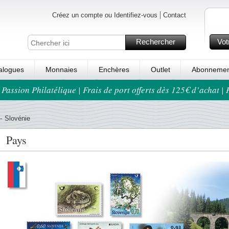
Créez un compte ou Identifiez-vous
Contact
Rechercher
Vot
alogues
Monnaies
Enchères
Outlet
Abonnemen
 Passion Philatélique | Frais de port offerts dès 125€ d’achat |
-
Slovénie
Pays