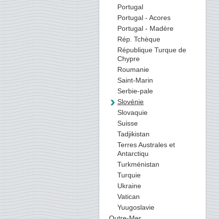
Portugal
Portugal - Acores
Portugal - Madère
Rép. Tchèque
République Turque de
Chypre
Roumanie
Saint-Marin
Serbie-pale
Slovénie
Slovaquie
Suisse
Tadjikistan
Terres Australes et
Antarctiqu
Turkménistan
Turquie
Ukraine
Vatican
Yuugoslavie
Outre-Mer