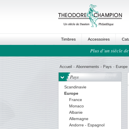
Timbres
Accessoires
Cat
Plus d’un siècle de
Ordre au panier
Accueil
-
Abonnements
-
Pays
-
Europe
Pays
Scandinavie
Europe
France
Monaco
Albanie
Allemagne
Andorre - Espagnol