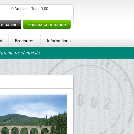
0 Articles - Total 0,00
re panier
Passez commande
t
Brochures
Informations
 Paiements sécurisés