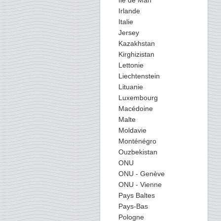
Ile de Man
Irlande
Italie
Jersey
Kazakhstan
Kirghizistan
Lettonie
Liechtenstein
Lituanie
Luxembourg
Macédoine
Malte
Moldavie
Monténégro
Ouzbekistan
ONU
ONU - Genève
ONU - Vienne
Pays Baltes
Pays-Bas
Pologne