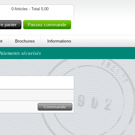
0 Articles - Total 0,00
re panier
Passez commande
t
Brochures
Informations
 Paiements sécurisés
Commande