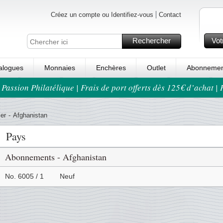
Créez un compte ou Identifiez-vous
Contact
Rechercher
Vot
alogues
Monnaies
Enchères
Outlet
Abonnemen
 Passion Philatélique | Frais de port offerts dès 125€ d’achat |
er
-
Afghanistan
Pays
Abonnements - Afghanistan
No. 6005 / 1
Neuf