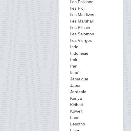
Iles Falkland
Iles Fidji
Iles Maldives
Iles Marshall
Iles Pitcairn
Iles Salomon
Iles Vierges
Inde
Indonesie
Irak
Iran
Israël
Jamaique
Japon
Jordanie
Kenya
Kiribati
Koweit
Laos
Lesotho
Liban