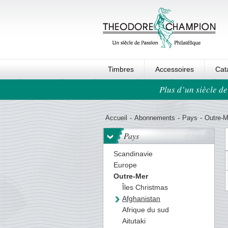
Timbres
Accessoires
Cat
Plus d’un siècle de
Ordre au panier
Accueil
-
Abonnements
-
Pays
-
Outre-M
Pays
Scandinavie
Europe
Outre-Mer
Îles Christmas
Afghanistan
Afrique du sud
Aitutaki