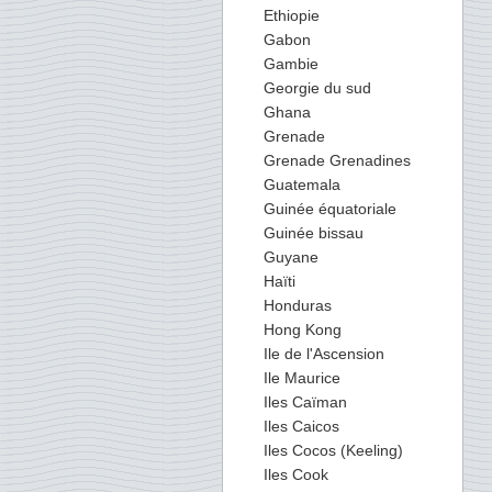
Ethiopie
Gabon
Gambie
Georgie du sud
Ghana
Grenade
Grenade Grenadines
Guatemala
Guinée équatoriale
Guinée bissau
Guyane
Haïti
Honduras
Hong Kong
Ile de l'Ascension
Ile Maurice
Iles Caïman
Iles Caicos
Iles Cocos (Keeling)
Iles Cook