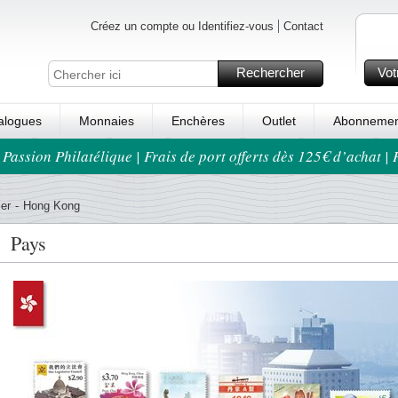
Créez un compte ou Identifiez-vous
Contact
Rechercher
Vot
alogues
Monnaies
Enchères
Outlet
Abonnemen
 Passion Philatélique | Frais de port offerts dès 125€ d’achat |
er
-
Hong Kong
Pays