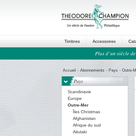
Timbres
Accessoires
Cat
Plus d’un siècle de
Ordre au panier
Accueil
-
Abonnements
-
Pays
-
Outre-M
Pays
Scandinavie
Europe
Outre-Mer
Îles Christmas
Afghanistan
Afrique du sud
Aitutaki