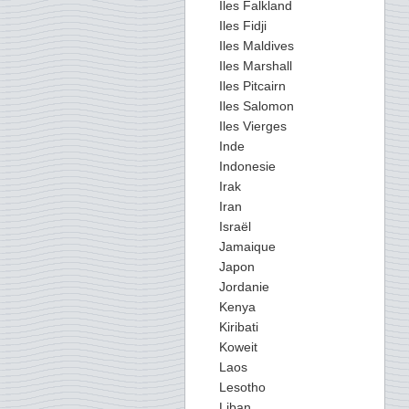
Iles Falkland
Iles Fidji
Iles Maldives
Iles Marshall
Iles Pitcairn
Iles Salomon
Iles Vierges
Inde
Indonesie
Irak
Iran
Israël
Jamaique
Japon
Jordanie
Kenya
Kiribati
Koweit
Laos
Lesotho
Liban