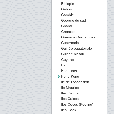
Ethiopie
Gabon
Gambie
Georgie du sud
Ghana
Grenade
Grenade Grenadines
Guatemala
Guinée équatoriale
Guinée bissau
Guyane
Haïti
Honduras
Hong Kong
Ile de l'Ascension
Ile Maurice
Iles Caïman
Iles Caicos
Iles Cocos (Keeling)
Iles Cook