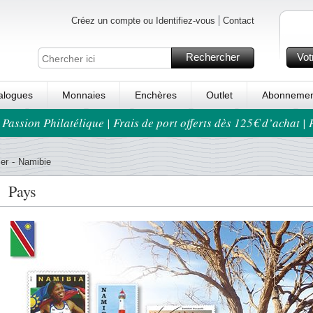
Créez un compte ou Identifiez-vous
Contact
Rechercher
Vot
alogues
Monnaies
Enchères
Outlet
Abonnemen
 Passion Philatélique | Frais de port offerts dès 125€ d’achat |
er
-
Namibie
Pays