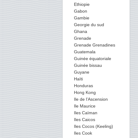
Ethiopie
Gabon
Gambie
Georgie du sud
Ghana
Grenade
Grenade Grenadines
Guatemala
Guinée équatoriale
Guinée bissau
Guyane
Haïti
Honduras
Hong Kong
Ile de l'Ascension
Ile Maurice
Iles Caïman
Iles Caicos
Iles Cocos (Keeling)
Iles Cook