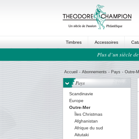
Timbres
Accessoires
Cat
Plus d’un siècle de
Ordre au panier
Accueil
-
Abonnements
-
Pays
-
Outre-M
Pays
Scandinavie
Europe
Outre-Mer
Îles Christmas
Afghanistan
Afrique du sud
Aitutaki