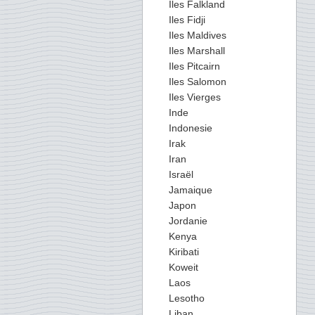
Iles Falkland
Iles Fidji
Iles Maldives
Iles Marshall
Iles Pitcairn
Iles Salomon
Iles Vierges
Inde
Indonesie
Irak
Iran
Israël
Jamaique
Japon
Jordanie
Kenya
Kiribati
Koweit
Laos
Lesotho
Liban