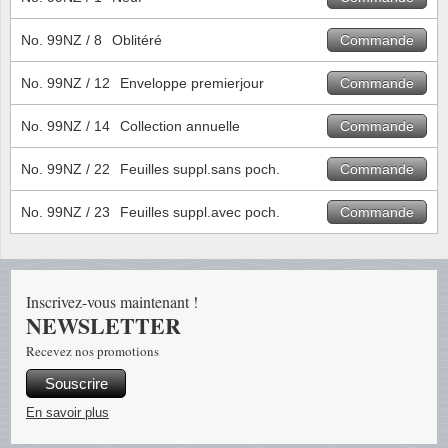
Loupes, lampes et microscopes
Abonnement
Pompie
Pièces
Allema
Lots de timbres
No. 99NZ / 8
Oblitéré
Commande
Pinces
Chèque cadeau
Europa
Thém. 
Allemag
Années
No. 99NZ / 12
Enveloppe premierjour
Commande
Matériel numismatique
Newsletter
Films
Thém. 
Allema
Présentation souvenir
No. 99NZ / 14
Collection annuelle
Commande
Pour le nouveau collectionneur
Politique de confidentialité
Fleurs/
Thémat
Amériq
No. 99NZ / 22
Feuilles suppl.sans poch.
Commande
Collections annuelles / livres
Fournitures de bureau
Géolog
Thémat
Animau
No. 99NZ / 23
Feuilles suppl.avec poch.
Commande
Vignettes de Noël et feuilles
Divers accessoires
Guerre
Thémat
Asie et
Jeux de cartes à collectionner
Localit
Thémat
Austral
Inscrivez-vous maintenant !
NEWSLETTER
Médeci
Thémat
Autrich
Recevez nos promotions
Souscrire
Monnai
Thémat
Belgiq
En savoir plus
Organi
Thémat
Bulgari