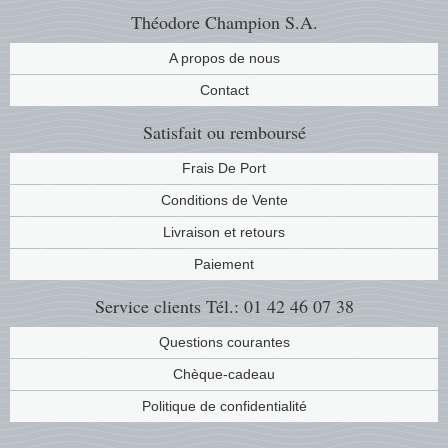
Théodore Champion S.A.
Religio
Thémat
Canad
A propos de nous
Royaut
Thémat
Chine
Contact
Satisfait ou remboursé
Love
Thémat
Chypre
Frais De Port
Scouts
Thémat
Colonie
Conditions de Vente
Livraison et retours
Sports/
Timbres
Coloni
Paiement
Timbre
Timbre
Colonie
Service clients
Tél.: 01 42 46 07 38
Transpo
Danem
Questions courantes
Chèque-cadeau
Person
Empire
Politique de confidentialité
Année 
Espag