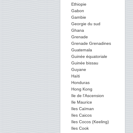
Ethiopie
Gabon
Gambie
Georgie du sud
Ghana
Grenade
Grenade Grenadines
Guatemala
Guinée équatoriale
Guinée bissau
Guyane
Haïti
Honduras
Hong Kong
Ile de l'Ascension
Ile Maurice
Iles Caïman
Iles Caicos
Iles Cocos (Keeling)
Iles Cook