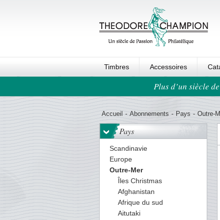
Timbres
Accessoires
Cat
Plus d’un siècle de
Ordre au panier
Accueil
-
Abonnements
-
Pays
-
Outre-M
Pays
Scandinavie
Europe
Outre-Mer
Îles Christmas
Afghanistan
Afrique du sud
Aitutaki