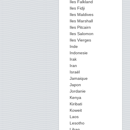
Iles Falkland
Iles Fidji
Iles Maldives
Iles Marshall
Iles Pitcairn
Iles Salomon
Iles Vierges
Inde
Indonesie
Irak
Iran
Israël
Jamaique
Japon
Jordanie
Kenya
Kiribati
Koweit
Laos
Lesotho
Liban