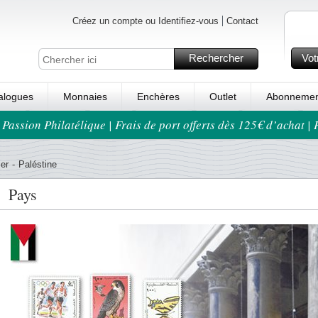
Créez un compte ou Identifiez-vous
Contact
Rechercher
Vot
alogues
Monnaies
Enchères
Outlet
Abonnemen
 Passion Philatélique | Frais de port offerts dès 125€ d’achat |
er
-
Paléstine
Pays