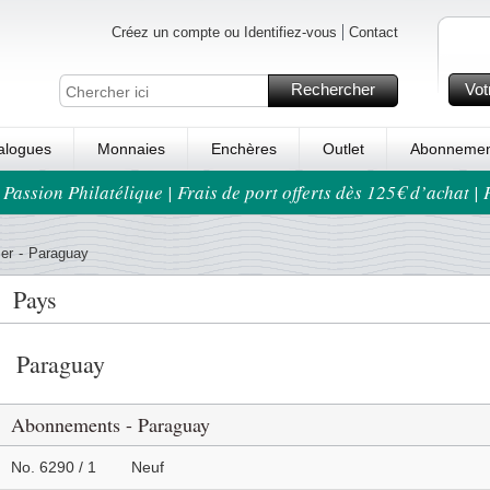
Créez un compte ou Identifiez-vous
Contact
Rechercher
Vot
alogues
Monnaies
Enchères
Outlet
Abonnemen
 Passion Philatélique | Frais de port offerts dès 125€ d’achat |
er
-
Paraguay
Pays
Paraguay
Abonnements - Paraguay
No. 6290 / 1
Neuf