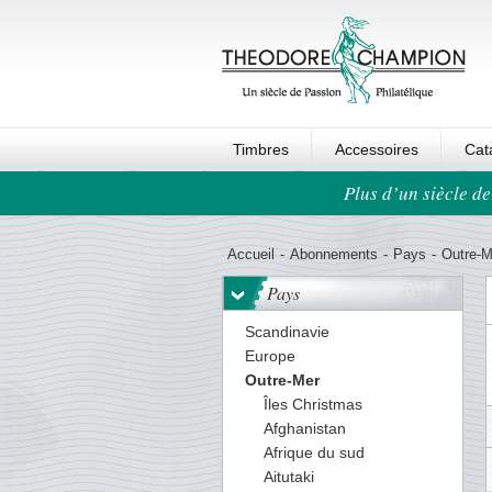
Timbres
Accessoires
Cat
Plus d’un siècle de
Ordre au panier
Accueil
-
Abonnements
-
Pays
-
Outre-M
Pays
Scandinavie
Europe
Outre-Mer
Îles Christmas
Afghanistan
Afrique du sud
Aitutaki