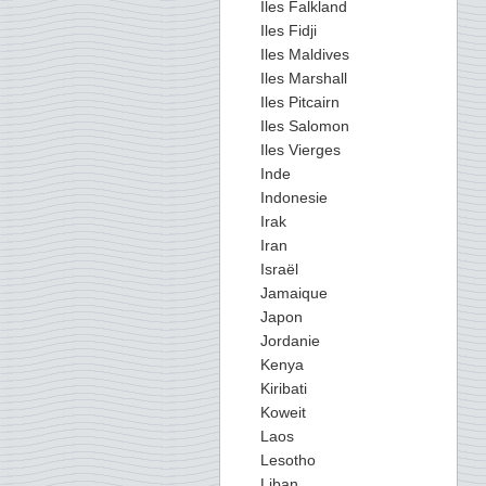
Iles Falkland
Iles Fidji
Iles Maldives
Iles Marshall
Iles Pitcairn
Iles Salomon
Iles Vierges
Inde
Indonesie
Irak
Iran
Israël
Jamaique
Japon
Jordanie
Kenya
Kiribati
Koweit
Laos
Lesotho
Liban