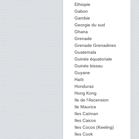
Ethiopie
Gabon
Gambie
Georgie du sud
Ghana
Grenade
Grenade Grenadines
Guatemala
Guinée équatoriale
Guinée bissau
Guyane
Haïti
Honduras
Hong Kong
Ile de l'Ascension
Ile Maurice
Iles Caïman
Iles Caicos
Iles Cocos (Keeling)
Iles Cook