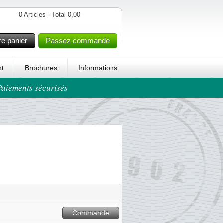
0 Articles - Total 0,00
re panier
Passez commande
t
Brochures
Informations
 Paiements sécurisés
Commande