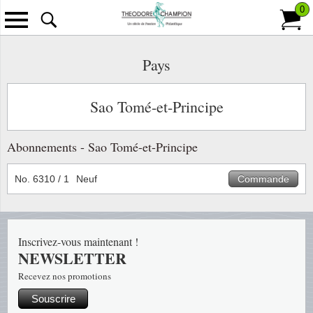
0
Retour
Tous les Timbres
Tous les Accessoires
Tous les Monnaies
Tous les Abonnement
Tous les Informations
Tous l
Tous l
Tous le
Tous l
Tous le
Tous le
Pays
Classeurs
Billets de banque
Pays
Contact
Scandi
Anima
Îles Fé
L'Unive
France
Annulat
Emissions classiques/modernes
Sao Tomé-et-Principe
Albums
Lettres philatéliques-numisma.
Thèmes
À propos de Theodore Champion S.A.
Europe
Antarct
Chine
Bulleti
Colonie
Paquets de timbres
Abonnements - Sao Tomé-et-Principe
Albums pré-imprimés
Monnaies
Collections
Paiement
Outre-
Art
Groenl
Bulleti
Monac
Packets de doublons
No. 6310 / 1
Neuf
Commande
Feuilles vierges
Brochures
Frais De Port
Bâtime
Hongri
Bulleti
Andorr
Timbres au kilo
Feuillet d'album pré-imprimées
Carnet à choix
Livraison et retours
Costum
Le Mon
Îles Br
Les émissions récentes
Inscrivez-vous maintenant !
Cartes et Pages de classement
Conditions de Vente
Disney
Lettres
Afrique
NEWSLETTER
Carton trouvailles
Recevez nos promotions
Pochettes
Enchères
Espac
Monnai
Albani
Souscrire
Collections