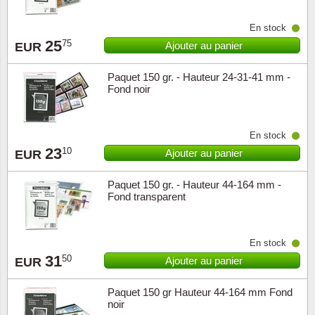
En stock
Religio
Thémat
Canad
25
75
Ajouter au panier
EUR
Royaut
Thémat
Chine
Paquet 150 gr. - Hauteur 24-31-41 mm -
Fond noir
Love
Thémat
Chypre
Scouts
Thémat
Colonie
En stock
23
10
Ajouter au panier
EUR
Sports/
Timbres
Coloni
Paquet 150 gr. - Hauteur 44-164 mm -
Fond transparent
Timbre
Timbre
Colonie
Transpo
Danem
En stock
31
50
Ajouter au panier
EUR
Person
Empire
Paquet 150 gr Hauteur 44-164 mm Fond
Année 
Espag
noir