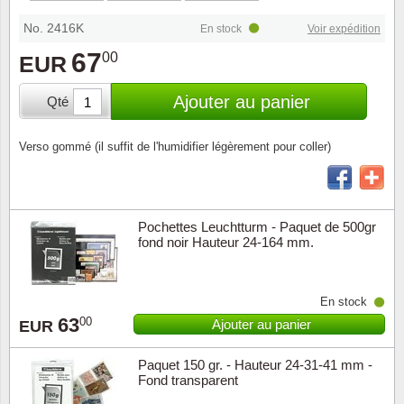
Loupes, lampes et microscopes
Abonnement
Pompie
Pièces
Allema
Lots de timbres
No. 2416K
En stock
Voir expédition
Pinces
Chèque cadeau
Europa
Thém. 
Allemag
67
00
EUR
Années
Matériel numismatique
Newsletter
Films
Thém. 
Allema
Ajouter au panier
Qté
Présentation souvenir
Pour le nouveau collectionneur
Politique de confidentialité
Fleurs/
Thémat
Amériq
Verso gommé (il suffit de l'humidifier légèrement pour coller)
Collections annuelles / livres
Fournitures de bureau
Géolog
Thémat
Animau
Vignettes de Noël et feuilles
Divers accessoires
Guerre
Thémat
Asie et
Pochettes Leuchtturm - Paquet de 500gr
fond noir Hauteur 24-164 mm.
Jeux de cartes à collectionner
Localit
Thémat
Austral
En stock
Médeci
Thémat
Autrich
63
00
Ajouter au panier
EUR
Monnai
Thémat
Belgiq
Paquet 150 gr. - Hauteur 24-31-41 mm -
Fond transparent
Organi
Thémat
Bulgari