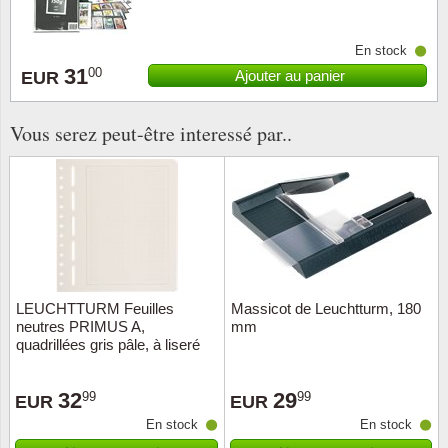
Musiqu
Etats-U
En stock
31
Europe 
00
Ajouter au panier
EUR
Finlan
Vous serez peut-être interessé par..
Fleurs 
Gibralt
Grèce
LEUCHTTURM Feuilles
Massicot de Leuchtturm, 180
Grande
neutres PRIMUS A,
mm
quadrillées gris pâle, à liseré
Groenl
gris
32
29
99
99
EUR
EUR
Hongri
En stock
En stock