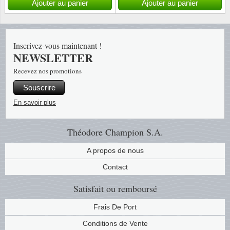
Ajouter au panier
Ajouter au panier
Islande
Iles Fé
Inscrivez-vous maintenant !
NEWSLETTER
Irlande
Recevez nos promotions
Italie
Souscrire
En savoir plus
Japon
Liechte
Théodore Champion S.A.
A propos de nous
Luxem
Contact
Malte
Satisfait ou remboursé
Norvèg
Frais De Port
Conditions de Vente
Nouvel