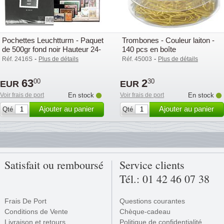
Pochettes Leuchtturm - Paquet
Trombones - Couleur laiton -
de 500gr fond noir Hauteur 24-
140 pcs en boîte
164 mm.
-
-
Réf. 2416S
Plus de détails
Réf. 45003
Plus de détails
63
2
00
30
EUR
EUR
Voir frais de port
En stock
Voir frais de port
En stock
Ajouter au panier
Ajouter au panier
Qté
Qté
Satisfait ou remboursé
Service clients
Tél.: 01 42 46 07 38
Frais De Port
Questions courantes
Conditions de Vente
Chèque-cadeau
Livraison et retours
Politique de confidentialité