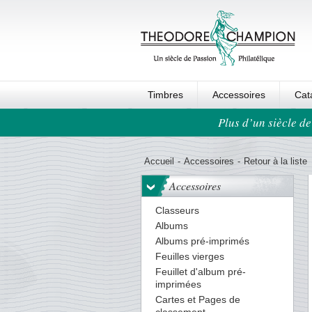
Timbres
Accessoires
Cat
Plus d’un siècle de
Ordre au panier
Accueil
-
Accessoires
-
Retour à la liste
Accessoires
Classeurs
Albums
Albums pré-imprimés
Feuilles vierges
Feuillet d'album pré-
imprimées
Cartes et Pages de