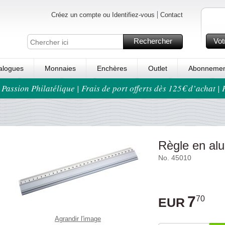
Créez un compte ou Identifiez-vous
Contact
Rechercher
Vot
alogues
Monnaies
Enchères
Outlet
Abonnemen
 Passion Philatélique | Frais de port offerts dès 125€ d’achat |
Règle en al
No. 45010
7
70
EUR
Agrandir l'image