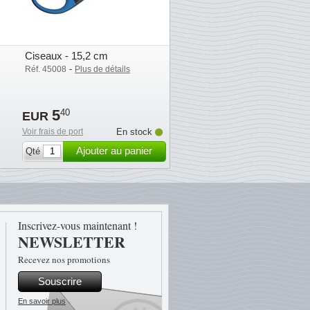
Ciseaux - 15,2 cm
-
Réf. 45008
Plus de détails
5
40
EUR
Voir frais de port
En stock
Ajouter au panier
Qté
Inscrivez-vous maintenant !
NEWSLETTER
Recevez nos promotions
Souscrire
En savoir plus