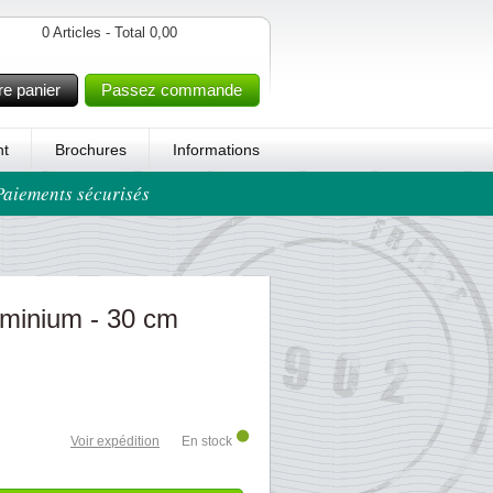
0 Articles - Total 0,00
re panier
Passez commande
t
Brochures
Informations
 Paiements sécurisés
uminium - 30 cm
Voir expédition
En stock