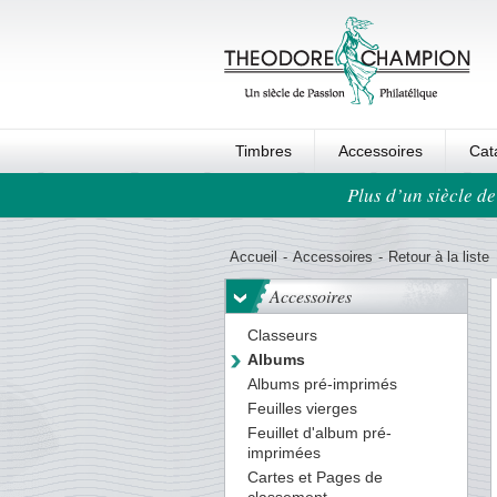
Timbres
Accessoires
Cat
Plus d’un siècle de
Ordre au panier
Accueil
-
Accessoires
-
Retour à la liste
Accessoires
Classeurs
Albums
Albums pré-imprimés
Feuilles vierges
Feuillet d'album pré-
imprimées
Cartes et Pages de