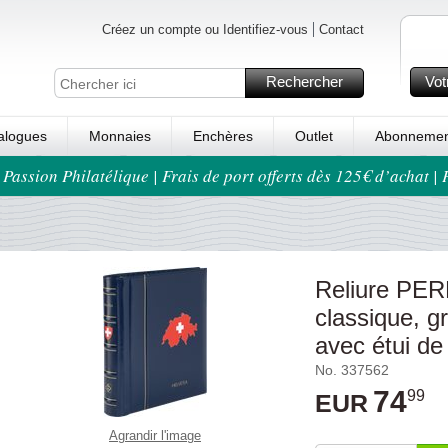
Créez un compte ou Identifiez-vous
Contact
Rechercher
Vot
alogues
Monnaies
Enchères
Outlet
Abonnemen
 Passion Philatélique | Frais de port offerts dès 125€ d’achat |
Reliure PER
classique, 
avec étui de
No. 337562
74
99
EUR
Agrandir l'image