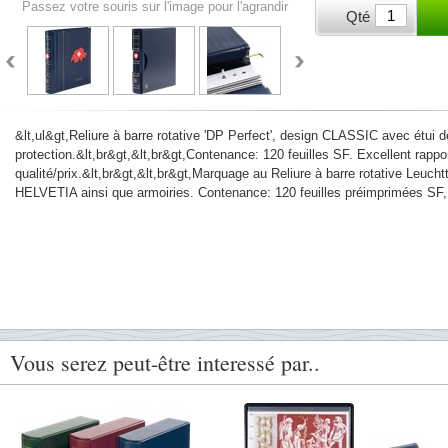
Passez votre souris sur l'image pour l'agrandir
Qté
&lt,ul&gt,Reliure à barre rotative 'DP Perfect', design CLASSIC avec étui d
protection.&lt,br&gt,&lt,br&gt,Contenance: 120 feuilles SF. Excellent rappo
qualité/prix.&lt,br&gt,&lt,br&gt,Marquage au Reliure à barre rotative Leuc
HELVETIA ainsi que armoiries. Contenance: 120 feuilles préimprimées SF,
Vous serez peut-être interessé par..