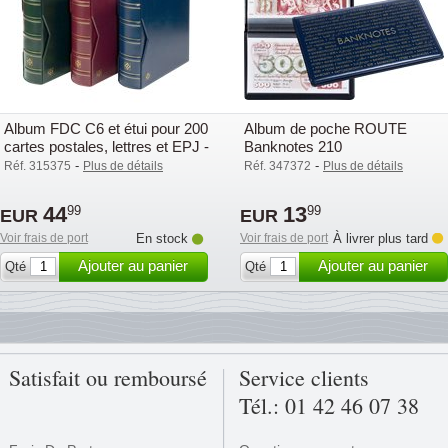
Album FDC C6 et étui pour 200
Album de poche ROUTE
cartes postales, lettres et EPJ -
Banknotes 210
Vert
-
-
Réf. 315375
Plus de détails
Réf. 347372
Plus de détails
44
13
99
99
EUR
EUR
Voir frais de port
En stock
Voir frais de port
À livrer plus tard
Ajouter au panier
Ajouter au panier
Qté
Qté
Satisfait ou remboursé
Service clients
Tél.: 01 42 46 07 38