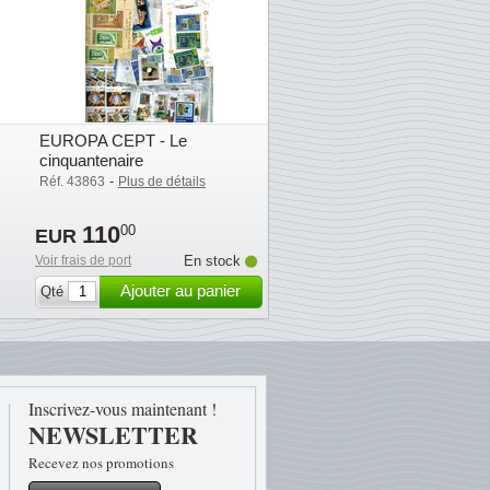
EUROPA CEPT - Le
cinquantenaire
-
Réf. 43863
Plus de détails
110
00
EUR
Voir frais de port
En stock
Ajouter au panier
Qté
Inscrivez-vous maintenant !
NEWSLETTER
Recevez nos promotions