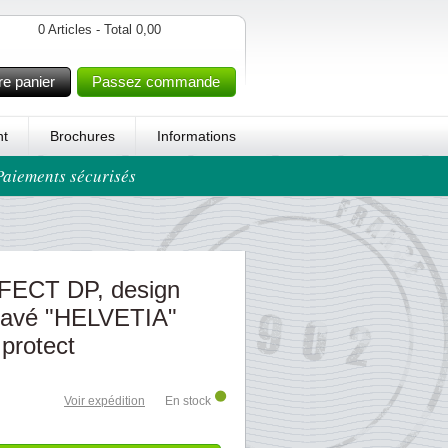
0 Articles - Total 0,00
re panier
Passez commande
t
Brochures
Informations
 Paiements sécurisés
FECT DP, design
gravé "HELVETIA"
 protect
Voir expédition
En stock