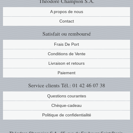
Théodore Champion S.A.
A propos de nous
ONU
Contact
Pays B
Satisfait ou remboursé
Pays-B
Frais De Port
Conditions de Vente
Pologn
Livraison et retours
Portuga
Paiement
Rouma
Service clients
Tél.: 01 42 46 07 38
Questions courantes
Saint-M
Chèque-cadeau
Sport c
Politique de confidentialité
Suède