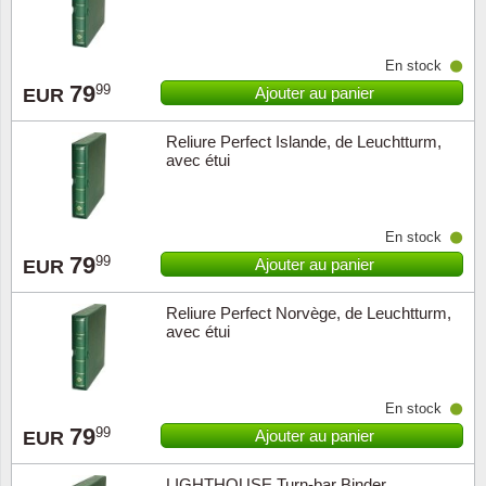
Religio
Thémat
Canad
En stock
79
99
Ajouter au panier
EUR
Royaut
Thémat
Chine
Reliure Perfect Islande, de Leuchtturm,
Love
Thémat
Chypre
avec étui
Scouts
Thémat
Colonie
En stock
Sports/
Timbres
Coloni
79
99
Ajouter au panier
EUR
Timbre
Timbre
Colonie
Reliure Perfect Norvège, de Leuchtturm,
avec étui
Transpo
Danem
Person
Empire
En stock
79
99
Ajouter au panier
EUR
Année 
Espag
LIGHTHOUSE Turn-bar Binder