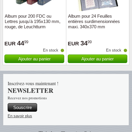
Islande
Album pour 200 FDC ou
Album pour 24 Feuilles
Iles Fé
Lettres jusqu'à 195x130 mm,
entières surdimensionnées
rouge, de Leuchtturm
maxi. 340x370 mm
Irlande
44
34
99
99
EUR
EUR
Italie
En stock
En stock
Ajouter au panier
Ajouter au panier
Japon
Liechte
Inscrivez-vous maintenant !
Luxem
NEWSLETTER
Recevez nos promotions
Malte
Souscrire
Norvèg
En savoir plus
Nouvel