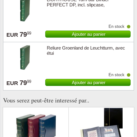
PERFECT DP, incl. slipcase,
Musiqu
Etats-U
"FOROYAR", green
Europe 
En stock
79
99
Ajouter au panier
EUR
Finlan
Reliure Groenland de Leuchtturm, avec
Fleurs 
étui
Gibralt
En stock
Grèce
79
99
Ajouter au panier
EUR
Grande
Vous serez peut-être interessé par..
Groenl
Hongri