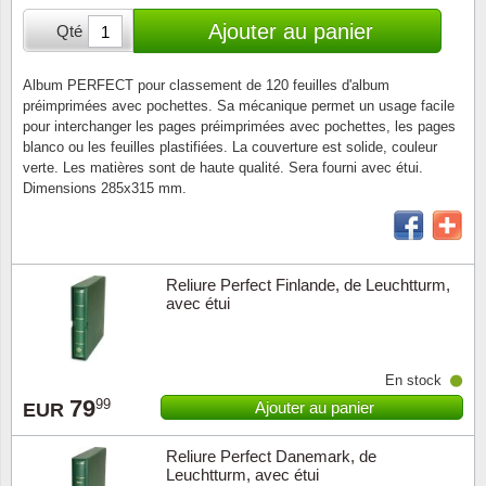
Loupes, lampes et microscopes
Abonnement
Pompie
Pièces
Allema
Ajouter au panier
Qté
Lots de timbres
Pinces
Chèque cadeau
Europa
Thém. 
Allemag
Années
Album PERFECT pour classement de 120 feuilles d'album
préimprimées avec pochettes. Sa mécanique permet un usage facile
Matériel numismatique
Newsletter
Films
Thém. 
Allema
pour interchanger les pages préimprimées avec pochettes, les pages
Présentation souvenir
blanco ou les feuilles plastifiées. La couverture est solide, couleur
Pour le nouveau collectionneur
Politique de confidentialité
Fleurs/
Thémat
Amériq
verte. Les matières sont de haute qualité. Sera fourni avec étui.
Collections annuelles / livres
Dimensions 285x315 mm.
Fournitures de bureau
Géolog
Thémat
Animau
Vignettes de Noël et feuilles
Divers accessoires
Guerre
Thémat
Asie et
Reliure Perfect Finlande, de Leuchtturm,
avec étui
Jeux de cartes à collectionner
Localit
Thémat
Austral
Médeci
Thémat
Autrich
En stock
79
99
Ajouter au panier
EUR
Monnai
Thémat
Belgiq
Reliure Perfect Danemark, de
Leuchtturm, avec étui
Organi
Thémat
Bulgari