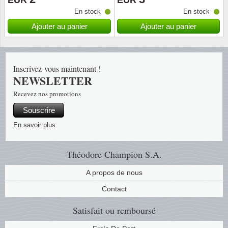
EUR
EUR
En stock
En stock
Religio
Thémat
Canad
Ajouter au panier
Ajouter au panier
Royaut
Thémat
Chine
Inscrivez-vous maintenant !
Love
Thémat
Chypre
NEWSLETTER
Recevez nos promotions
Scouts
Thémat
Colonie
Souscrire
Sports/
Timbres
Coloni
En savoir plus
Timbre
Timbre
Colonie
Théodore Champion S.A.
Transpo
Danem
A propos de nous
Contact
Person
Empire
Satisfait ou remboursé
Année 
Espag