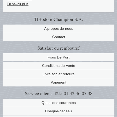
En savoir plus
Musiqu
Etats-U
Théodore Champion S.A.
Europe 
A propos de nous
Finlan
Contact
Fleurs 
Satisfait ou remboursé
Gibralt
Frais De Port
Conditions de Vente
Grèce
Livraison et retours
Grande
Paiement
Service clients
Tél.: 01 42 46 07 38
Groenl
Questions courantes
Hongri
Chèque-cadeau