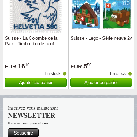
Religio
Thémat
Canad
Royaut
Thémat
Chine
Suisse - La Colombe de la
Suisse - Lego - Série neuve 2v
Love
Thémat
Chypre
Paix - Timbre brodé neuf
Scouts
Thémat
Colonie
16
5
10
50
EUR
EUR
Sports/
Timbres
Coloni
En stock
En stock
Ajouter au panier
Ajouter au panier
Timbre
Timbre
Colonie
Transpo
Danem
Inscrivez-vous maintenant !
NEWSLETTER
Person
Empire
Recevez nos promotions
Année 
Espag
Souscrire