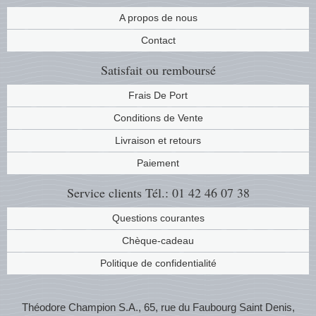
Musiqu
Etats-U
A propos de nous
Contact
Europe 
Satisfait ou remboursé
Finlan
Frais De Port
Conditions de Vente
Fleurs 
Livraison et retours
Gibralt
Paiement
Grèce
Service clients
Tél.: 01 42 46 07 38
Questions courantes
Grande
Chèque-cadeau
Groenl
Politique de confidentialité
Hongri
Théodore Champion S.A., 65, rue du Faubourg Saint Denis,