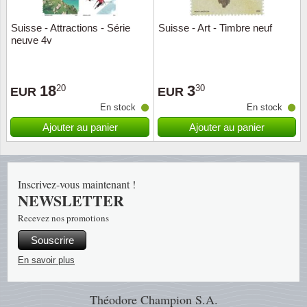
Suisse - Attractions - Série
Suisse - Art - Timbre neuf
Religio
Thémat
Canad
neuve 4v
Royaut
Thémat
Chine
18
3
20
30
EUR
EUR
Love
Thémat
Chypre
En stock
En stock
Scouts
Thémat
Colonie
Ajouter au panier
Ajouter au panier
Sports/
Timbres
Coloni
Inscrivez-vous maintenant !
Timbre
Timbre
Colonie
NEWSLETTER
Recevez nos promotions
Transpo
Danem
Souscrire
Person
Empire
En savoir plus
Année 
Espag
Théodore Champion S.A.