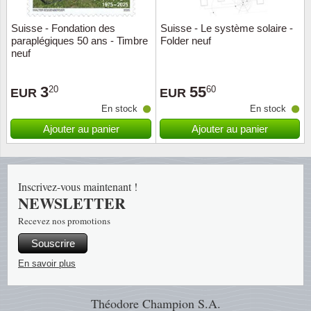
Suisse - Fondation des
Suisse - Le système solaire -
Religio
Thémat
Canad
paraplégiques 50 ans - Timbre
Folder neuf
neuf
Royaut
Thémat
Chine
3
55
20
60
EUR
EUR
Love
Thémat
Chypre
En stock
En stock
Scouts
Thémat
Colonie
Ajouter au panier
Ajouter au panier
Sports/
Timbres
Coloni
Inscrivez-vous maintenant !
Timbre
Timbre
Colonie
NEWSLETTER
Recevez nos promotions
Transpo
Danem
Souscrire
Person
Empire
En savoir plus
Année 
Espag
Théodore Champion S.A.