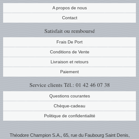
Musiqu
Etats-U
A propos de nous
Contact
Europe 
Satisfait ou remboursé
Finlan
Frais De Port
Conditions de Vente
Fleurs 
Livraison et retours
Gibralt
Paiement
Grèce
Service clients
Tél.: 01 42 46 07 38
Questions courantes
Grande
Chèque-cadeau
Groenl
Politique de confidentialité
Hongri
Théodore Champion S.A., 65, rue du Faubourg Saint Denis,