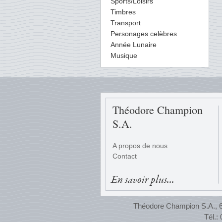
Sports/Loisirs
Timbres
Transport
Personages celèbres
Année Lunaire
Musique
Théodore Champion
S.A.
A propos de nous
Contact
En savoir plus...
Théodore Champion S.A., 65
Tél.: