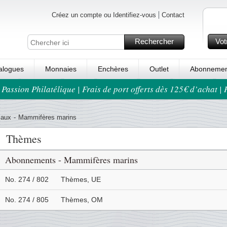
Créez un compte ou Identifiez-vous
Contact
Rechercher
Vot
alogues
Monnaies
Enchères
Outlet
Abonnemen
 Passion Philatélique | Frais de port offerts dès 125€ d’achat |
maux
-
Mammifères marins
Thèmes
Abonnements - Mammifères marins
No. 274 / 802
Thèmes, UE
No. 274 / 805
Thèmes, OM