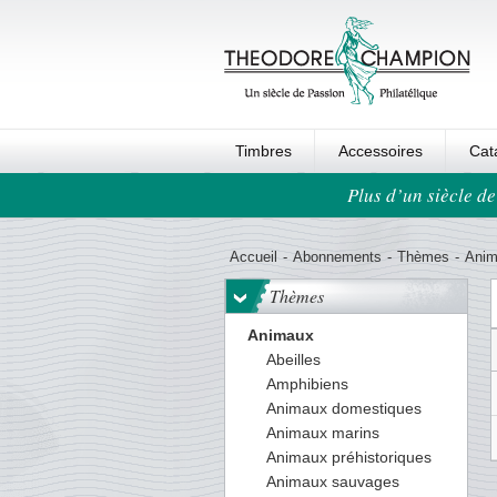
Timbres
Accessoires
Cat
Plus d’un siècle de
Ordre au panier
Accueil
-
Abonnements
-
Thèmes
-
Ani
Thèmes
Animaux
Abeilles
Amphibiens
Animaux domestiques
Animaux marins
Animaux préhistoriques
Animaux sauvages