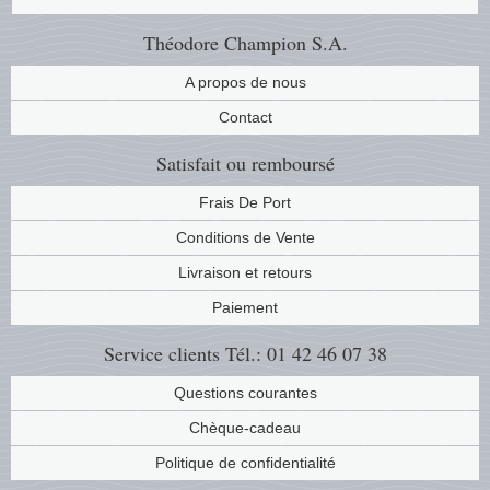
Théodore Champion S.A.
Religio
Thémat
Canad
A propos de nous
Royaut
Thémat
Chine
Contact
Love
Thémat
Chypre
Satisfait ou remboursé
Scouts
Thémat
Colonie
Frais De Port
Conditions de Vente
Sports/
Timbres
Coloni
Livraison et retours
Timbre
Timbre
Colonie
Paiement
Service clients
Tél.: 01 42 46 07 38
Transpo
Danem
Questions courantes
Person
Empire
Chèque-cadeau
Politique de confidentialité
Année 
Espag