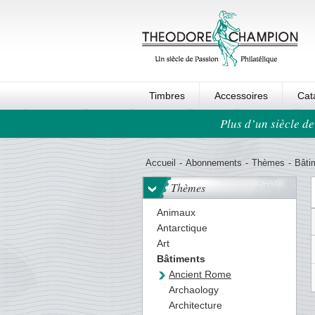
Timbres
Accessoires
Cat
Plus d’un siècle de
Ordre au panier
Accueil
-
Abonnements
-
Thèmes
-
Bâti
Thèmes
Animaux
Antarctique
Art
Bâtiments
Ancient Rome
Archaology
Architecture