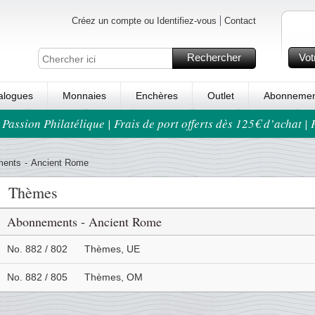
Créez un compte ou Identifiez-vous
Contact
Rechercher
Vot
alogues
Monnaies
Enchères
Outlet
Abonnemen
 Passion Philatélique | Frais de port offerts dès 125€ d’achat |
ments
-
Ancient Rome
Thèmes
Abonnements - Ancient Rome
No. 882 / 802
Thèmes, UE
No. 882 / 805
Thèmes, OM