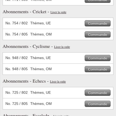
Abonnements - Cricket -
ONU
Lisez la suite
Pays B
No. 754 / 802
Thèmes, UE
Commande
No. 754 / 805
Thèmes, OM
Commande
Pays-B
Abonnements - Cyclisme -
Lisez la suite
Pologn
No. 948 / 802
Thèmes, UE
Commande
Portuga
No. 948 / 805
Thèmes, OM
Commande
Rouma
Abonnements - Echecs -
Lisez la suite
Saint-M
No. 725 / 802
Thèmes, UE
Commande
Sport c
No. 725 / 805
Thèmes, OM
Commande
Suède
Abonnements - Escalade -
Lisez la suite