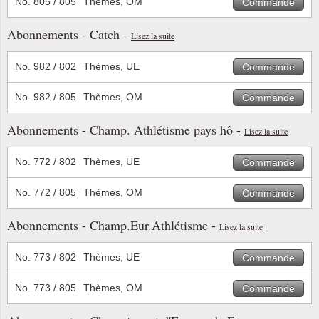
No. 805 / 805
Thèmes, OM
Commande
Religio
Thémat
Canad
Abonnements - Catch -
Lisez la suite
Royaut
Thémat
Chine
No. 982 / 802
Thèmes, UE
Commande
Love
Thémat
Chypre
No. 982 / 805
Thèmes, OM
Commande
Abonnements - Champ. Athlétisme pays hô -
Lisez la suite
Scouts
Thémat
Colonie
No. 772 / 802
Thèmes, UE
Commande
Sports/
Timbres
Coloni
No. 772 / 805
Thèmes, OM
Commande
Timbre
Timbre
Colonie
Abonnements - Champ.Eur.Athlétisme -
Lisez la suite
Transpo
Danem
No. 773 / 802
Thèmes, UE
Commande
Person
Empire
No. 773 / 805
Thèmes, OM
Commande
Année 
Espag