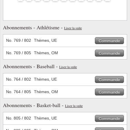
Loupes, lampes et microscopes
Abonnement
Pompie
Pièces
Allema
Lots de timbres
Pinces
Chèque cadeau
Europa
Thém. 
Allemag
Années
Abonnements - Athlétisme -
Lisez la suite
Matériel numismatique
Newsletter
Films
Thém. 
Allema
Présentation souvenir
No. 769 / 802
Thèmes, UE
Commande
Pour le nouveau collectionneur
Politique de confidentialité
Fleurs/
Thémat
Amériq
Collections annuelles / livres
No. 769 / 805
Thèmes, OM
Commande
Fournitures de bureau
Géolog
Thémat
Animau
Vignettes de Noël et feuilles
Abonnements - Baseball -
Lisez la suite
Divers accessoires
Guerre
Thémat
Asie et
No. 764 / 802
Thèmes, UE
Commande
Jeux de cartes à collectionner
Localit
Thémat
Austral
No. 764 / 805
Thèmes, OM
Commande
Médeci
Thémat
Autrich
Abonnements - Basket-ball -
Lisez la suite
Monnai
Thémat
Belgiq
No. 805 / 802
Thèmes, UE
Commande
Organi
Thémat
Bulgari