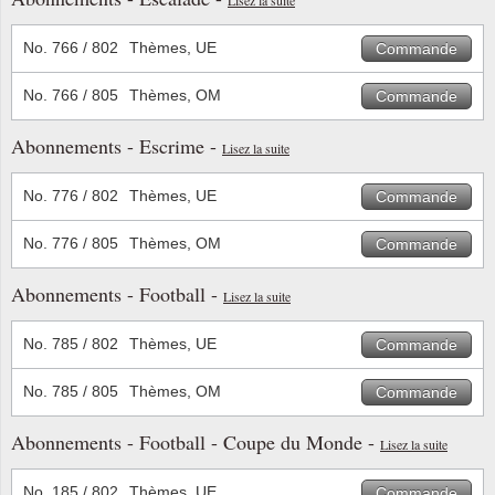
Suisse
No. 766 / 802
Thèmes, UE
Commande
Tchéco
No. 766 / 805
Thèmes, OM
Commande
Transpo
Abonnements - Escrime -
Lisez la suite
Turqui
No. 776 / 802
Thèmes, UE
Commande
Vatican
No. 776 / 805
Thèmes, OM
Commande
Abonnements - Football -
Yuugos
Lisez la suite
No. 785 / 802
Thèmes, UE
Commande
No. 785 / 805
Thèmes, OM
Commande
Abonnements - Football - Coupe du Monde -
Lisez la suite
No. 185 / 802
Thèmes, UE
Commande