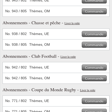
No. 943 / 802
Thèmes, UE
Commande
Islande
No. 943 / 805
Thèmes, OM
Commande
Iles Fé
Abonnements - Chasse et pêche -
Lisez la suite
Irlande
No. 938 / 802
Thèmes, UE
Commande
Italie
No. 938 / 805
Thèmes, OM
Commande
Japon
Abonnements - Club Football -
Lisez la suite
Liechte
No. 942 / 802
Thèmes, UE
Commande
Luxem
No. 942 / 805
Thèmes, OM
Commande
Malte
Abonnements - Coupe du Monde Rugby -
Lisez la suite
Norvèg
No. 771 / 802
Thèmes, UE
Commande
Nouvel
No. 771 / 805
Thèmes, OM
Commande