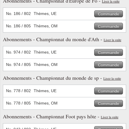
Abonnements - Championnat d'Europe de Fo -
Lisez la suite
Musiqu
Etats-U
No. 186 / 802
Thèmes, UE
Commande
Europe 
No. 186 / 805
Thèmes, OM
Commande
Finlan
Abonnements - Championnat du monde d'Ath -
Lisez la suite
Fleurs 
No. 974 / 802
Thèmes, UE
Commande
Gibralt
No. 974 / 805
Thèmes, OM
Commande
Grèce
Abonnements - Championnat du monde de sp -
Lisez la suite
Grande
No. 778 / 802
Thèmes, UE
Commande
No. 778 / 805
Thèmes, OM
Commande
Groenl
Abonnements - Championnat Foot pays hôte -
Lisez la suite
Hongri