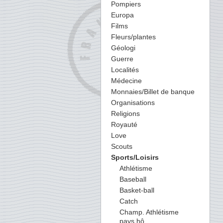
Pompiers
Europa
Films
Fleurs/plantes
Géologi
Guerre
Localités
Médecine
Monnaies/Billet de banque
Organisations
Religions
Royauté
Love
Scouts
Sports/Loisirs
Athlétisme
Baseball
Basket-ball
Catch
Champ. Athlétisme
pays hô