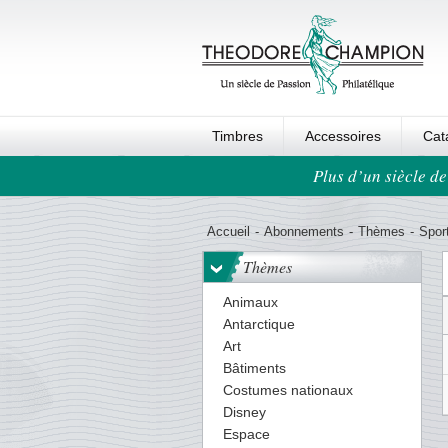
Timbres
Accessoires
Cat
Plus d’un siècle de
Ordre au panier
Accueil
-
Abonnements
-
Thèmes
-
Sport
Thèmes
Animaux
Antarctique
Art
Bâtiments
Costumes nationaux
Disney
Espace