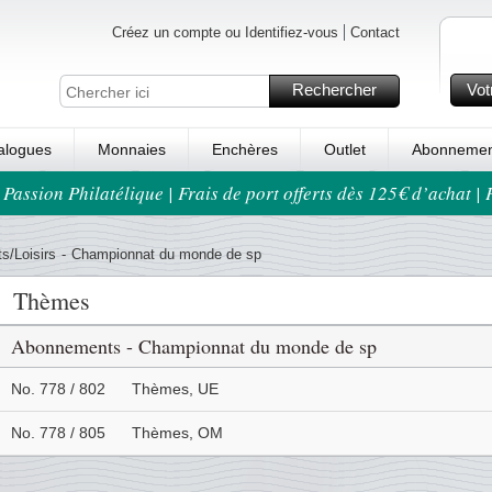
Créez un compte ou Identifiez-vous
Contact
Rechercher
Vot
alogues
Monnaies
Enchères
Outlet
Abonnemen
 Passion Philatélique | Frais de port offerts dès 125€ d’achat |
s/Loisirs
-
Championnat du monde de sp
Thèmes
Abonnements - Championnat du monde de sp
No. 778 / 802
Thèmes, UE
No. 778 / 805
Thèmes, OM