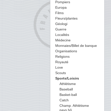
Pompiers
Europa
Films
Fleurs/plantes
Géologi
Guerre
Localités
Médecine
Monnaies/Billet de banque
Organisations
Religions
Royauté
Love
Scouts
Sports/Loisirs
Athlétisme
Baseball
Basket-ball
Catch
Champ. Athlétisme
pays hô