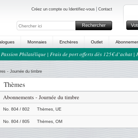
Créez un compte ou Identifiez-vous
Contact
Rechercher
Vot
alogues
Monnaies
Enchères
Outlet
Abonnemen
 Passion Philatélique | Frais de port offerts dès 125€ d’achat |
res
-
Journée du timbre
Thèmes
Abonnements - Journée du timbre
No. 804 / 802
Thèmes, UE
No. 804 / 805
Thèmes, OM