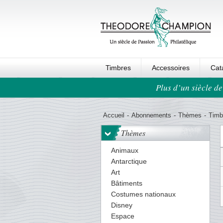
Timbres
Accessoires
Cat
Plus d’un siècle de
Ordre au panier
Accueil
-
Abonnements
-
Thèmes
-
Timb
Thèmes
Animaux
Antarctique
Art
Bâtiments
Costumes nationaux
Disney
Espace