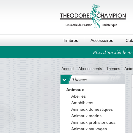
Timbres
Accessoires
Cat
Plus d’un siècle de
Ordre au panier
Accueil
-
Abonnements
-
Thèmes
-
Ani
Thèmes
Animaux
Abeilles
Amphibiens
Animaux domestiques
Animaux marins
Animaux préhistoriques
Animaux sauvages