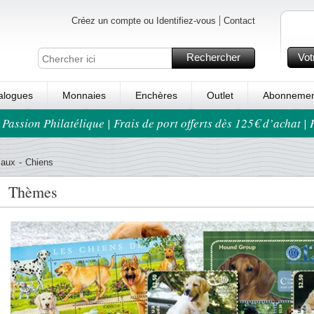
Créez un compte ou Identifiez-vous
Contact
Rechercher
Vot
alogues
Monnaies
Enchères
Outlet
Abonnemen
 Passion Philatélique | Frais de port offerts dès 125€ d’achat |
maux
-
Chiens
Thèmes