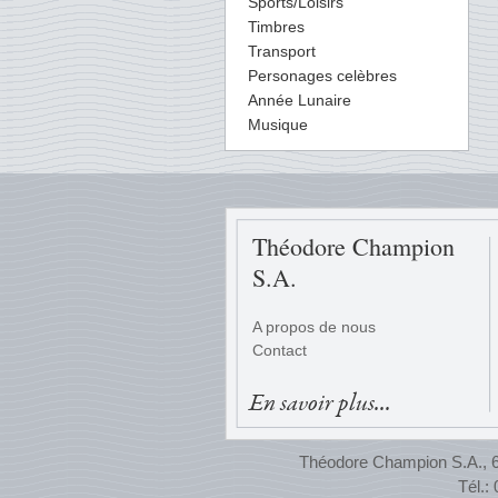
Sports/Loisirs
Timbres
Transport
Personages celèbres
Année Lunaire
Musique
Théodore Champion
S.A.
A propos de nous
Contact
En savoir plus...
Théodore Champion S.A., 65
Tél.: