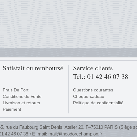
Satisfait ou remboursé
Service clients
Tél.: 01 42 46 07 38
Frais De Port
Questions courantes
Conditions de Vente
Chèque-cadeau
Livraison et retours
Politique de confidentialité
Paiement
, rue du Faubourg Saint Denis, Atelier 20, F–75010 PARIS (Siège so
 01 42 46 07 38 • E–mail:
mail@theodorechampion.fr