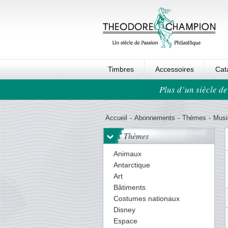
Timbres
Accessoires
Cat
Plus d’un siècle de
Ordre au panier
Accueil
-
Abonnements
-
Thèmes
-
Musi
Thèmes
Animaux
Antarctique
Art
Bâtiments
Costumes nationaux
Disney
Espace