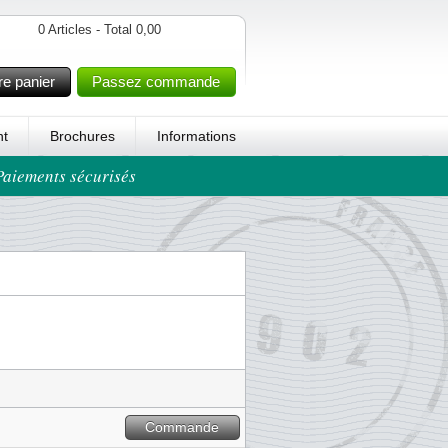
0 Articles - Total 0,00
re panier
Passez commande
t
Brochures
Informations
 Paiements sécurisés
Commande