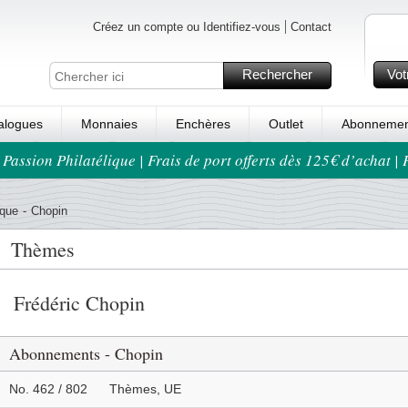
Créez un compte ou Identifiez-vous
Contact
Rechercher
Vot
alogues
Monnaies
Enchères
Outlet
Abonnemen
 Passion Philatélique | Frais de port offerts dès 125€ d’achat |
que
-
Chopin
Thèmes
Frédéric Chopin
Abonnements - Chopin
No. 462 / 802
Thèmes, UE