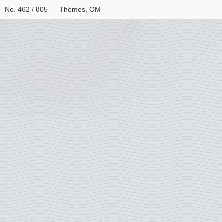
No. 462 / 805
Thèmes, OM