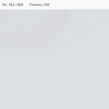
No. 461 / 805
Thèmes, OM