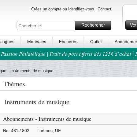
Créez un compte ou Identifiez-vous
Contact
Rechercher
Vot
alogues
Monnaies
Enchères
Outlet
Abonnemen
 Passion Philatélique | Frais de port offerts dès 125€ d’achat |
que
-
Instruments de musique
Thèmes
Instruments de musique
Abonnements - Instruments de musique
No. 461 / 802
Thèmes, UE