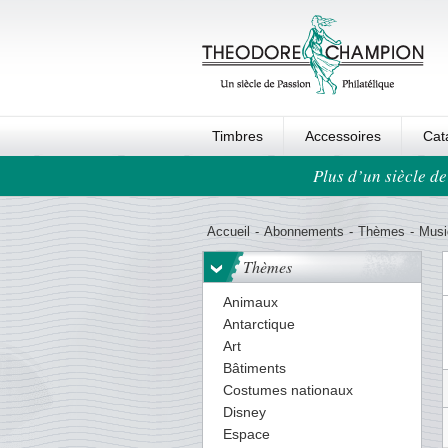
Timbres
Accessoires
Cat
Plus d’un siècle de
Ordre au panier
Accueil
-
Abonnements
-
Thèmes
-
Musi
Thèmes
Animaux
Antarctique
Art
Bâtiments
Costumes nationaux
Disney
Espace