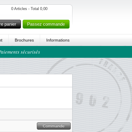
0 Articles - Total 0,00
re panier
Passez commande
t
Brochures
Informations
 Paiements sécurisés
Commande