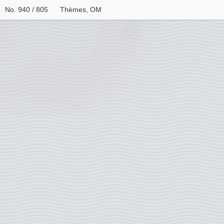
No. 940 / 805
Thèmes, OM