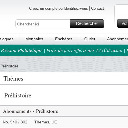
Créez un compte ou Identifiez-vous
Contact
Rechercher
Vot
alogues
Monnaies
Enchères
Outlet
Abonnemen
 Passion Philatélique | Frais de port offerts dès 125€ d’achat |
Préhistoire
Thèmes
Préhistoire
Abonnements - Préhistoire
No. 940 / 802
Thèmes, UE