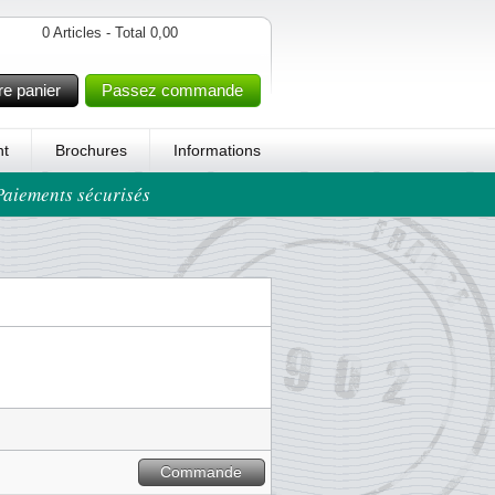
0 Articles - Total 0,00
re panier
Passez commande
t
Brochures
Informations
 Paiements sécurisés
Commande