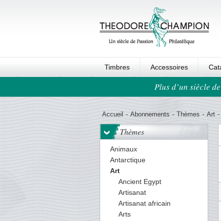
Timbres
Accessoires
Cat
Plus d’un siècle de
Ordre au panier
Accueil
-
Abonnements
-
Thèmes
-
Art
-
Thèmes
Animaux
Antarctique
Art
Ancient Egypt
Artisanat
Artisanat africain
Arts