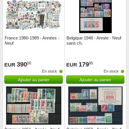
Religio
Thémat
Canad
Royaut
Thémat
Chine
France 1980-1989 - Années -
Belgique 1948 - Année - Neuf
Love
Thémat
Chypre
Neuf
sans ch.
Scouts
Thémat
Colonie
390
179
00
95
EUR
EUR
Sports/
Timbres
Coloni
En stock
En stock
Ajouter au panier
Ajouter au panier
Timbre
Timbre
Colonie
Transpo
Danem
Person
Empire
Année 
Espag