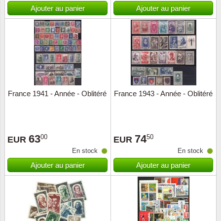
Islande
Ajouter au panier
Ajouter au panier
Iles Fé
Irlande
Italie
France 1941 - Année - Oblitéré
France 1943 - Année - Oblitéré
Japon
Liechte
63
74
00
50
EUR
EUR
Luxem
En stock
En stock
Ajouter au panier
Ajouter au panier
Malte
Norvèg
Nouvel