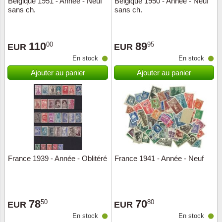
Belgique 1951 - Année - Neuf
Belgique 1950 - Année - Neuf
sans ch.
sans ch.
Musiqu
Etats-U
Europe 
110
89
00
95
EUR
EUR
En stock
En stock
Finlan
Ajouter au panier
Ajouter au panier
Fleurs 
Gibralt
Grèce
Grande
France 1939 - Année - Oblitéré
France 1941 - Année - Neuf
Groenl
78
70
50
80
Hongri
EUR
EUR
En stock
En stock