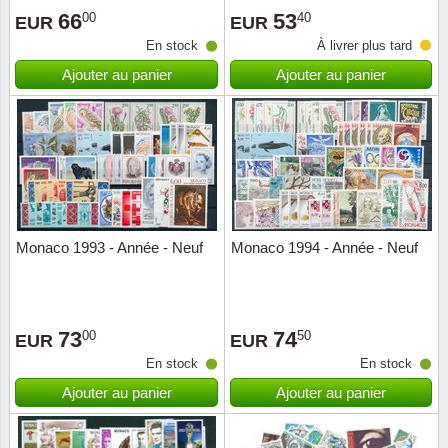
66
53
00
40
EUR
EUR
Suisse
En stock
À livrer plus tard
Tchéco
Ajouter au panier
Ajouter au panier
Transpo
Turqui
Vatican
Monaco 1993 - Année - Neuf
Monaco 1994 - Année - Neuf
Yuugos
73
74
00
50
EUR
EUR
En stock
En stock
Ajouter au panier
Ajouter au panier