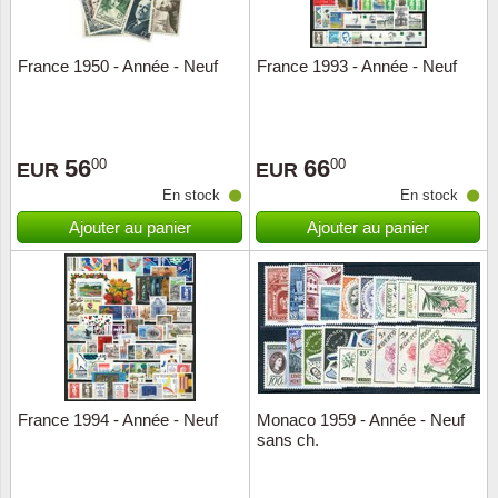
ONU
France 1950 - Année - Neuf
France 1993 - Année - Neuf
Pays B
Pays-B
56
66
00
00
EUR
EUR
En stock
En stock
Pologn
Ajouter au panier
Ajouter au panier
Portuga
Rouma
Saint-M
Sport c
France 1994 - Année - Neuf
Monaco 1959 - Année - Neuf
sans ch.
Suède