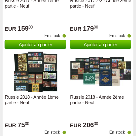
Russie 2017 - Année 1ème
Russie 2017 2/2 - Année 2ème
partie - Neuf
partie - Neuf
Musiqu
Etats-U
Europe 
159
179
00
00
EUR
EUR
En stock
En stock
Finlan
Ajouter au panier
Ajouter au panier
Fleurs 
Gibralt
Grèce
Grande
Russie 2018 - Année 1ème
Russie 2018 - Année 2ème
partie - Neuf
partie - Neuf
Groenl
75
206
00
00
Hongri
EUR
EUR
En stock
En stock