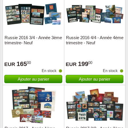
Religio
Thémat
Canad
Royaut
Thémat
Chine
Russie 2016 3/4 - Année 3ème
Russie 2016 4/4 - Année 4ème
Love
Thémat
Chypre
trimestre- Neuf
trimestre - Neuf
Scouts
Thémat
Colonie
165
199
00
00
EUR
EUR
Sports/
Timbres
Coloni
En stock
En stock
Ajouter au panier
Ajouter au panier
Timbre
Timbre
Colonie
Transpo
Danem
Person
Empire
Année 
Espag