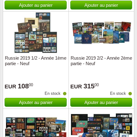
Islande
Ajouter au panier
Ajouter au panier
Iles Fé
Irlande
Italie
Russie 2019 1/2 - Année 1ème
Russie 2019 2/2 - Année 2ème
Japon
partie - Neuf
partie - Neuf
Liechte
108
315
00
00
EUR
EUR
Luxem
En stock
En stock
Ajouter au panier
Ajouter au panier
Malte
Norvèg
Nouvel