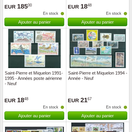
185
18
00
48
EUR
EUR
Suisse
En stock
En stock
Tchéco
Ajouter au panier
Ajouter au panier
Transpo
Turqui
Vatican
Saint-Pierre et Miquelon 1991-
Saint-Pierre et Miquelon 1994 -
Yuugos
1995 - Années poste aérienne
Année - Neuf
- Neuf
18
21
48
67
EUR
EUR
En stock
En stock
Ajouter au panier
Ajouter au panier