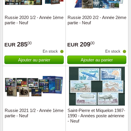
ONU
Russie 2020 1/2 - Année 1ème
Russie 2020 2/2 - Année 2ème
partie - Neuf
partie - Neuf
Pays B
Pays-B
285
209
00
00
EUR
EUR
En stock
En stock
Pologn
Ajouter au panier
Ajouter au panier
Portuga
Rouma
Saint-M
Sport c
Russie 2021 1/2 - Année 1ème
Saint-Pierre et Miquelon 1987-
partie - Neuf
1990 - Années poste aérienne
- Neuf
Suède