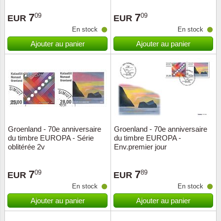
Loupes, lampes et microscopes
Abonnement
Pompie
Pièces
Allema
Lots de timbres
7
7
09
09
EUR
EUR
Pinces
Chèque cadeau
Europa
Thém. 
Allemag
En stock
En stock
Années
Ajouter au panier
Ajouter au panier
Matériel numismatique
Newsletter
Films
Thém. 
Allema
Présentation souvenir
Pour le nouveau collectionneur
Politique de confidentialité
Fleurs/
Thémat
Amériq
Collections annuelles / livres
Fournitures de bureau
Géolog
Thémat
Animau
Vignettes de Noël et feuilles
Divers accessoires
Guerre
Thémat
Asie et
Groenland - 70e anniversaire
Groenland - 70e anniversaire
du timbre EUROPA - Série
du timbre EUROPA -
Jeux de cartes à collectionner
Localit
Thémat
Austral
oblitérée 2v
Env.premier jour
Médeci
Thémat
Autrich
7
7
09
89
EUR
EUR
En stock
En stock
Monnai
Thémat
Belgiq
Ajouter au panier
Ajouter au panier
Organi
Thémat
Bulgari