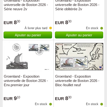
Groenland - Exposition
Groenland - Exposition
universelle de Boston 2026 -
universelle de Boston 2026 -
Musiqu
Etats-U
Série neuve 2v
Série oblitérée 2v
Europe 
8
8
30
30
EUR
EUR
À livrer plus tard
En stock
Finlan
Ajouter au panier
Ajouter au panier
Fleurs 
Gibralt
Grèce
Grande
Groenland - Exposition
Groenland - Exposition
universelle de Boston 2026 -
universelle de Boston 2026 -
Env.premier jour
Bloc-feuillet neuf
Groenl
9
8
10
30
Hongri
EUR
EUR
En stock
En stock