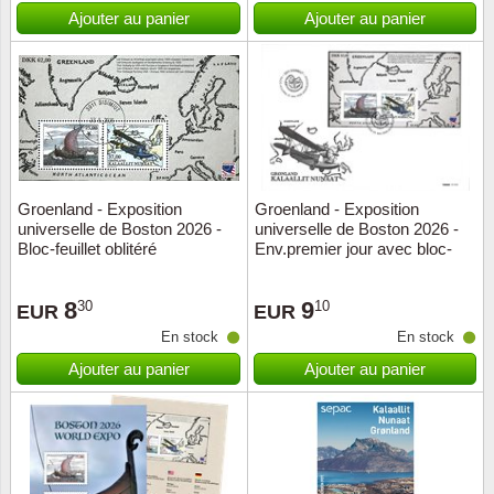
Islande
Ajouter au panier
Ajouter au panier
Iles Fé
Irlande
Italie
Groenland - Exposition
Groenland - Exposition
Japon
universelle de Boston 2026 -
universelle de Boston 2026 -
Bloc-feuillet oblitéré
Env.premier jour avec bloc-
feuillet
Liechte
8
9
30
10
EUR
EUR
Luxem
En stock
En stock
Ajouter au panier
Ajouter au panier
Malte
Norvèg
Nouvel