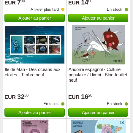
7
14
00
00
EUR
EUR
À livrer plus tard
En stock
Ajouter au panier
Ajouter au panier
Île de Man - Des océans aux
Andorre espagnol - Culture
étoiles - Timbre neuf
populaire / Llimoi - Bloc-feuillet
neuf
32
16
30
20
EUR
EUR
En stock
En stock
Ajouter au panier
Ajouter au panier