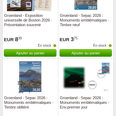
ONU
Groenland - Exposition
Groenland - Sepac 2026 :
universelle de Boston 2026 -
Monuments emblématiques -
Pays B
Prèsentation souvenir
Timbre neuf
Pays-B
8
3
30
75
EUR
EUR
En stock
En stock
Pologn
Ajouter au panier
Ajouter au panier
Portuga
Rouma
Saint-M
Sport c
Groenland - Sepac 2026 :
Groenland - Sepac 2026 :
Monuments emblématiques -
Monuments emblématiques -
Timbre oblitéré
Env.premier jour
Suède