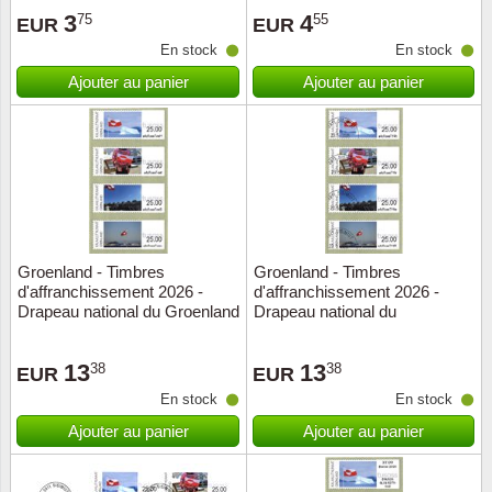
3
4
75
55
EUR
EUR
Suisse
En stock
En stock
Tchéco
Ajouter au panier
Ajouter au panier
Transpo
Turqui
Vatican
Groenland - Timbres
Groenland - Timbres
Yuugos
d'affranchissement 2026 -
d'affranchissement 2026 -
Drapeau national du Groenland
Drapeau national du
- Série neuve 4v
Groenland - Série oblitérée 4v
13
13
38
38
EUR
EUR
En stock
En stock
Ajouter au panier
Ajouter au panier