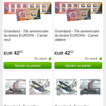
Religio
Thémat
Canad
Royaut
Thémat
Chine
Groenland - 70e anniversaire
Groenland - 70e anniversaire
Love
Thémat
Chypre
du timbre EUROPA - Carnet
du timbre EUROPA - Carnet
neuf
oblitéré
Scouts
Thémat
Colonie
42
42
55
55
EUR
EUR
Sports/
Timbres
Coloni
En stock
En stock
Ajouter au panier
Ajouter au panier
Timbre
Timbre
Colonie
Transpo
Danem
Person
Empire
Année 
Espag