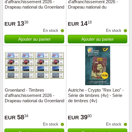
d'affranchissement 2026 -
d'affranchissement 2026 -
Drapeau national du Groenland
Drapeau national du
- Timbre oblitéré
Groenland - Env.premier jour
13
14
38
18
EUR
EUR
En stock
En stock
Ajouter au panier
Ajouter au panier
Groenland - Timbres
Autriche - Crypto "Rex Leo" -
d'affranchissement 2026 -
Série de timbres (4v) - Série
Drapeau national du Groenland
de timbres (4v)
- Série collectionneurs neuve
58
39
34
90
EUR
EUR
En stock
En stock