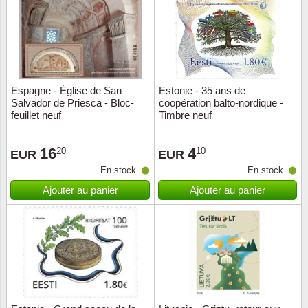
Religio
Thémat
Canad
Royaut
Thémat
Chine
Espagne - Église de San
Estonie - 35 ans de
Love
Thémat
Chypre
Salvador de Priesca - Bloc-
coopération balto-nordique -
feuillet neuf
Timbre neuf
Scouts
Thémat
Colonie
16
4
20
10
EUR
EUR
Sports/
Timbres
Coloni
En stock
En stock
Ajouter au panier
Ajouter au panier
Timbre
Timbre
Colonie
Transpo
Danem
Person
Empire
Année 
Espag