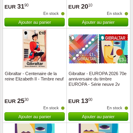
31
20
90
10
EUR
EUR
Suisse
En stock
En stock
Tchéco
Ajouter au panier
Ajouter au panier
Transpo
Turqui
Vatican
Gibraltar - Centenaire de la
Gibraltar - EUROPA 2026 70e
Yuugos
reine Elizabeth II - Timbre neuf
anniversaire du timbre
EUROPA - Série neuve 2v
25
13
30
00
EUR
EUR
En stock
En stock
Ajouter au panier
Ajouter au panier