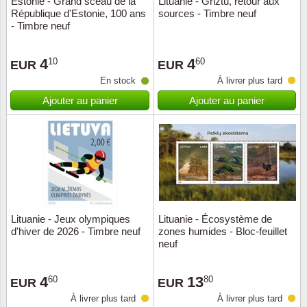
Estonie - Grand sceau de la
Lituanie - Griztu, retour aux
République d'Estonie, 100 ans
sources - Timbre neuf
Musiqu
Etats-U
- Timbre neuf
Europe 
4
4
10
60
EUR
EUR
En stock
À livrer plus tard
Finlan
Ajouter au panier
Ajouter au panier
Fleurs 
Gibralt
Grèce
Grande
Lituanie - Jeux olympiques
Lituanie - Écosystème de
d'hiver de 2026 - Timbre neuf
zones humides - Bloc-feuillet
neuf
Groenl
4
13
60
80
Hongri
EUR
EUR
À livrer plus tard
À livrer plus tard