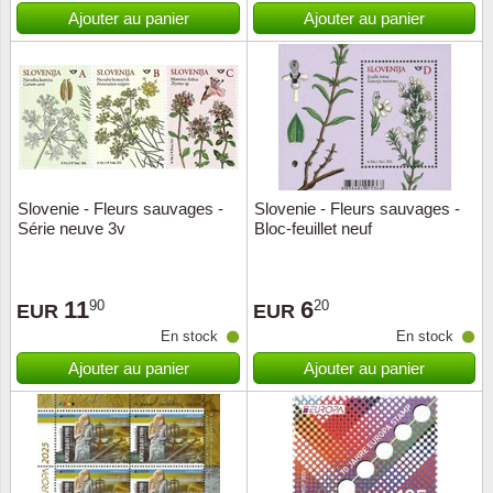
Islande
Ajouter au panier
Ajouter au panier
Iles Fé
Irlande
Italie
Slovenie - Fleurs sauvages -
Slovenie - Fleurs sauvages -
Japon
Série neuve 3v
Bloc-feuillet neuf
Liechte
11
6
90
20
EUR
EUR
Luxem
En stock
En stock
Ajouter au panier
Ajouter au panier
Malte
Norvèg
Nouvel