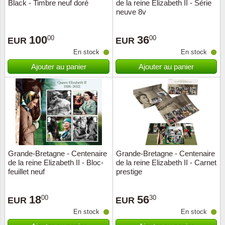
Black - Timbre neuf doré
de la reine Elizabeth II - Série
neuve 8v
100
36
00
00
EUR
EUR
En stock
En stock
Ajouter au panier
Ajouter au panier
Grande-Bretagne - Centenaire
Grande-Bretagne - Centenaire
de la reine Elizabeth II - Bloc-
de la reine Elizabeth II - Carnet
feuillet neuf
prestige
18
56
00
30
EUR
EUR
En stock
En stock