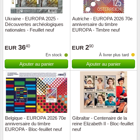
ONU
Ukraine - EUROPA 2025 -
Autriche - EUROPA 2026 70e
Découvertes archéologiques
anniversaire du timbre
Pays B
nationales - Feuillet neuf
EUROPA - Timbre neuf
Pays-B
36
2
40
90
EUR
EUR
En stock
À livrer plus tard
Pologn
Ajouter au panier
Ajouter au panier
Portuga
Rouma
Saint-M
Sport c
Belgique - EUROPA 2026 70e
Gibraltar - Centenaire de la
anniversaire du timbre
reine Elizabeth II - Bloc-feuillet
EUROPA - Bloc-feuillet neuf
neuf
Suède