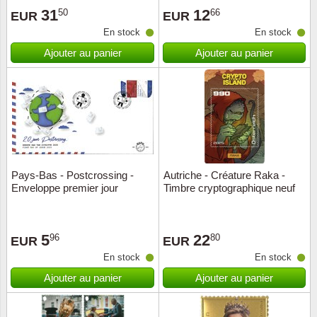
31
12
50
66
EUR
EUR
Suisse
En stock
En stock
Tchéco
Ajouter au panier
Ajouter au panier
Transpo
Turqui
Vatican
Pays-Bas - Postcrossing -
Autriche - Créature Raka -
Yuugos
Enveloppe premier jour
Timbre cryptographique neuf
5
22
96
80
EUR
EUR
En stock
En stock
Ajouter au panier
Ajouter au panier