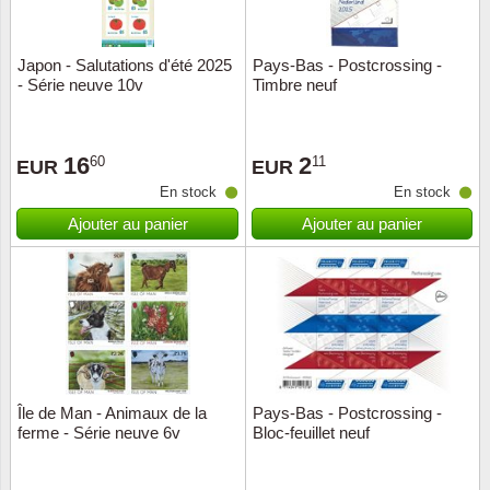
ONU
Japon - Salutations d'été 2025
Pays-Bas - Postcrossing -
- Série neuve 10v
Timbre neuf
Pays B
Pays-B
16
2
60
11
EUR
EUR
En stock
En stock
Pologn
Ajouter au panier
Ajouter au panier
Portuga
Rouma
Saint-M
Sport c
Île de Man - Animaux de la
Pays-Bas - Postcrossing -
ferme - Série neuve 6v
Bloc-feuillet neuf
Suède