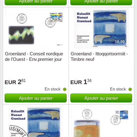
Ajouter au panier
Ajouter au panier
Groenland - Conseil nordique
Groenland - Ittoqqortoormiit -
de l'Ouest - Env.premier jour
Timbre neuf
2
1
81
34
EUR
EUR
En stock
En stock
Ajouter au panier
Ajouter au panier