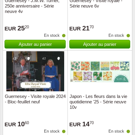
Guernesey - J.M.W. Turner,
Guernesey - Visite royale -
250e anniversaire - Série
Série neuve 6v
Musiqu
Etats-U
neuve 4v
Europe 
25
21
20
70
EUR
EUR
En stock
En stock
Finlan
Ajouter au panier
Ajouter au panier
Fleurs 
Gibralt
Grèce
Grande
Guernesey - Visite royale 2024
Japon - Les fleurs dans la vie
- Bloc-feuillet neuf
quotidienne '25 - Série neuve
10v
Groenl
10
14
60
70
Hongri
EUR
EUR
En stock
En stock