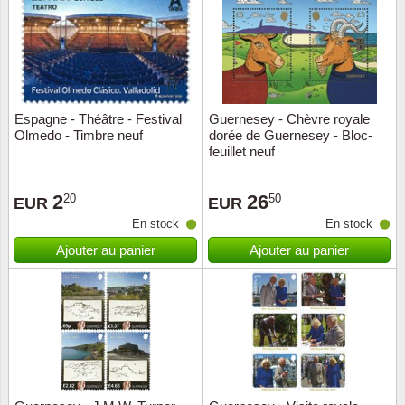
Religio
Thémat
Canad
Royaut
Thémat
Chine
Espagne - Théâtre - Festival
Guernesey - Chèvre royale
Love
Thémat
Chypre
Olmedo - Timbre neuf
dorée de Guernesey - Bloc-
feuillet neuf
Scouts
Thémat
Colonie
2
26
20
50
EUR
EUR
Sports/
Timbres
Coloni
En stock
En stock
Ajouter au panier
Ajouter au panier
Timbre
Timbre
Colonie
Transpo
Danem
Person
Empire
Année 
Espag