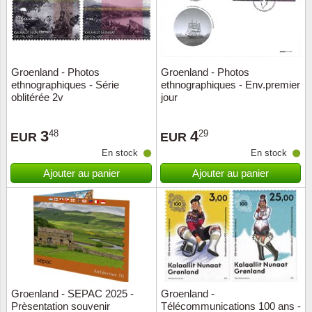
Groenland - Photos
Groenland - Photos
ethnographiques - Série
ethnographiques - Env.premier
oblitérée 2v
jour
3
4
48
29
EUR
EUR
En stock
En stock
Ajouter au panier
Ajouter au panier
Groenland - SEPAC 2025 -
Groenland -
Prèsentation souvenir
Télécommunications 100 ans -