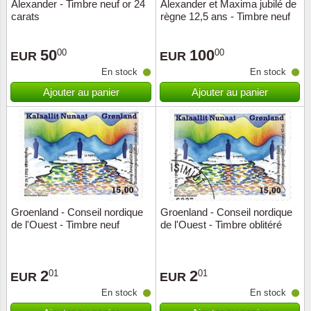
Alexander - Timbre neuf or 24
Alexander et Maxima jubilé de
carats
règne 12,5 ans - Timbre neuf
or 24 carats
50
100
00
00
EUR
EUR
En stock
En stock
Ajouter au panier
Ajouter au panier
Groenland - Conseil nordique
Groenland - Conseil nordique
de l'Ouest - Timbre neuf
de l'Ouest - Timbre oblitéré
2
2
01
01
EUR
EUR
En stock
En stock