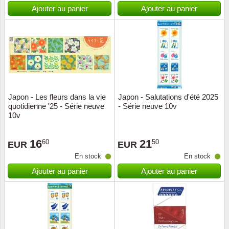
Islande
Ajouter au panier
Ajouter au panier
Iles Fé
Irlande
Italie
Japon - Les fleurs dans la vie
Japon - Salutations d'été 2025
Japon
quotidienne '25 - Série neuve
- Série neuve 10v
10v
Liechte
16
21
60
50
EUR
EUR
Luxem
En stock
En stock
Ajouter au panier
Ajouter au panier
Malte
Norvèg
Nouvel