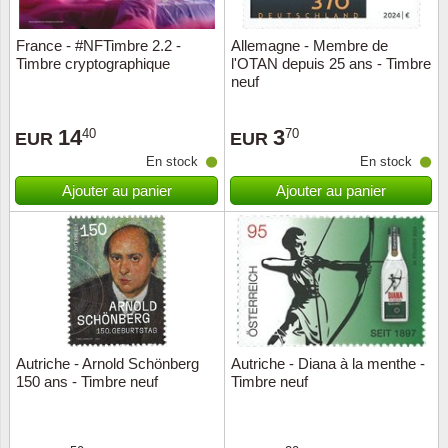
France - #NFTimbre 2.2 -
Allemagne - Membre de
Timbre cryptographique
l'OTAN depuis 25 ans - Timbre
neuf
14
3
40
70
EUR
EUR
En stock
En stock
Ajouter au panier
Ajouter au panier
Autriche - Arnold Schönberg
Autriche - Diana à la menthe -
150 ans - Timbre neuf
Timbre neuf