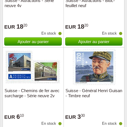
Suisse - Attractions - Série
Suisse - Attractions - Bloc-
neuve 4v
feuillet neuf
Musiqu
Etats-U
Europe 
18
18
20
20
EUR
EUR
En stock
En stock
Finlan
Ajouter au panier
Ajouter au panier
Fleurs 
Gibralt
Grèce
Grande
Suisse - Chemins de fer avec
Suisse - Général Henri Guisan
surcharge - Série neuve 2v
- Timbre neuf
Groenl
6
3
10
30
Hongri
EUR
EUR
En stock
En stock