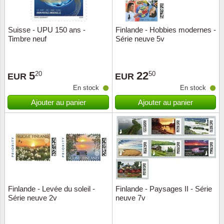
ONU
Suisse - UPU 150 ans -
Finlande - Hobbies modernes -
Timbre neuf
Série neuve 5v
Pays B
Pays-B
5
22
20
50
EUR
EUR
En stock
En stock
Pologn
Ajouter au panier
Ajouter au panier
Portuga
Rouma
Saint-M
Sport c
Finlande - Levée du soleil -
Finlande - Paysages II - Série
Série neuve 2v
neuve 7v
Suède