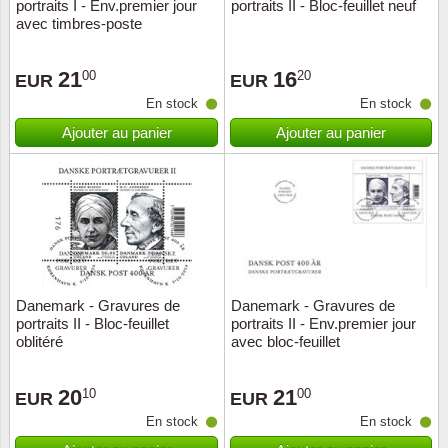
portraits I - Env.premier jour
portraits II - Bloc-feuillet neuf
avec timbres-poste
21
16
00
20
EUR
EUR
En stock
En stock
Ajouter au panier
Ajouter au panier
Danemark - Gravures de
Danemark - Gravures de
portraits II - Bloc-feuillet
portraits II - Env.premier jour
oblitéré
avec bloc-feuillet
20
21
10
00
EUR
EUR
En stock
En stock