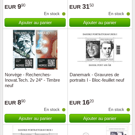
9
31
90
50
EUR
EUR
Suisse
En stock
En stock
Tchéco
Ajouter au panier
Ajouter au panier
Transpo
Turqui
Vatican
Norvège - Recherches-
Danemark - Gravures de
Yuugos
Inovat.Tech. 2v 24* - Timbre
portraits I - Bloc-feuillet neuf
neuf
8
16
90
20
EUR
EUR
En stock
En stock
Ajouter au panier
Ajouter au panier