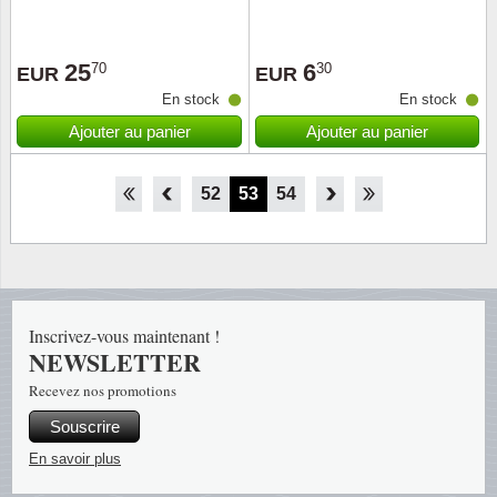
25
6
70
30
EUR
EUR
En stock
En stock
Ajouter au panier
Ajouter au panier
47
48
49
50
51
52
53
54
55
56
57
58
59
Inscrivez-vous maintenant !
NEWSLETTER
Recevez nos promotions
Souscrire
En savoir plus