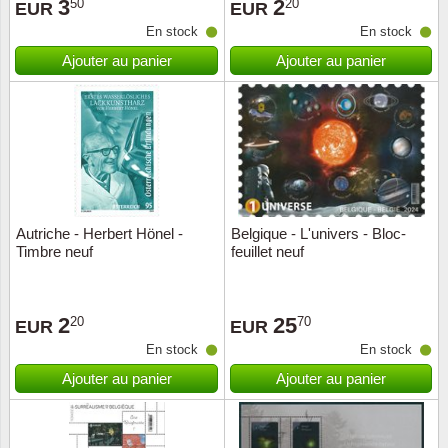
3
2
50
20
EUR
EUR
En stock
En stock
Ajouter au panier
Ajouter au panier
Autriche - Herbert Hönel -
Belgique - L'univers - Bloc-
Timbre neuf
feuillet neuf
2
25
20
70
EUR
EUR
En stock
En stock
Ajouter au panier
Ajouter au panier