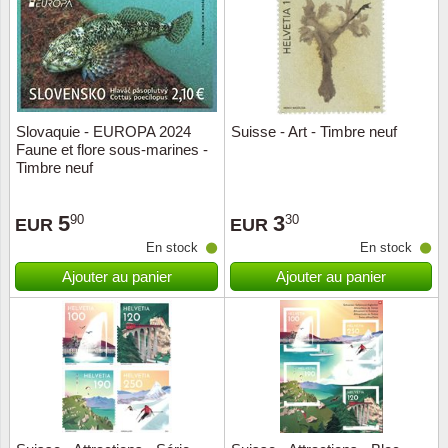
Religio
Thémat
Canad
Royaut
Thémat
Chine
Slovaquie - EUROPA 2024
Suisse - Art - Timbre neuf
Love
Thémat
Chypre
Faune et flore sous-marines -
Timbre neuf
Scouts
Thémat
Colonie
5
3
90
30
EUR
EUR
Sports/
Timbres
Coloni
En stock
En stock
Ajouter au panier
Ajouter au panier
Timbre
Timbre
Colonie
Transpo
Danem
Person
Empire
Année 
Espag