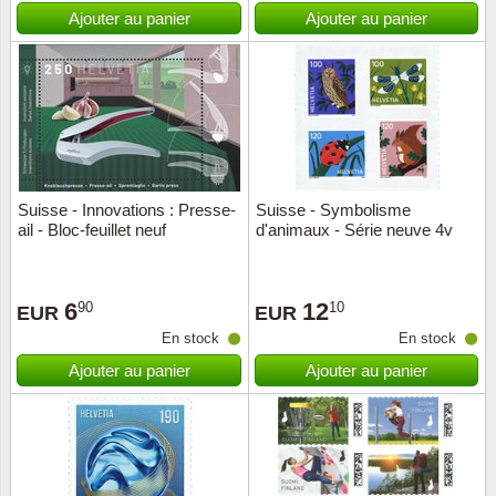
Islande
Ajouter au panier
Ajouter au panier
Iles Fé
Irlande
Italie
Suisse - Innovations : Presse-
Suisse - Symbolisme
Japon
ail - Bloc-feuillet neuf
d'animaux - Série neuve 4v
Liechte
6
12
90
10
EUR
EUR
Luxem
En stock
En stock
Ajouter au panier
Ajouter au panier
Malte
Norvèg
Nouvel