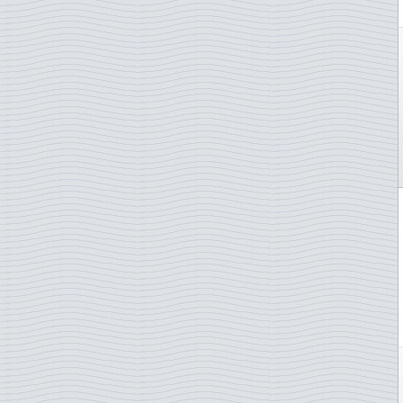
Impressionnistes
Insectes
Instruments de musique
Jazz
Jean Sébastien Bach
Jeux olympiques d'été
Jeux olympiques d'hiver
JO Sochi 2014
Judo
Juridique
La chasse
La pêche
Lacs et rivières
Le Pape
Légumes
Lièvres
Lions Club
Litérature et écrivains
Mammifères
Mammifères marins
Martin Mörck
Médailles
Médecine/COVID-19
Météorologie