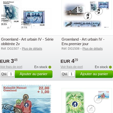
Groenland - Art urbain IV - Série
Groenland - Art urbain IV -
oblitérée 2v
Env.premier jour
-
-
Réf. DG1507
Plus de détails
Réf. DG1508
Plus de détails
3
4
48
29
EUR
EUR
Voir frais de port
En stock
Voir frais de port
En stock
Ajouter au panier
Ajouter au panier
Qté
Qté