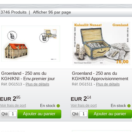
39
40
41
42
43
44
45
46
47
48
49
50
51
3746 Produits |
Afficher 96 par page
Groenland - 250 ans du
Groenland - 250 ans du
KGH/KNI - Env.premier jour
KGH/KNI Approvisionnement
marchandises - Timbre neuf
-
-
Réf. DG1513
Plus de détails
Réf. DG1511
Plus de détails
2
2
95
14
EUR
EUR
Voir frais de port
En stock
Voir frais de port
En stock
Ajouter au panier
Ajouter au panier
Qté
Qté