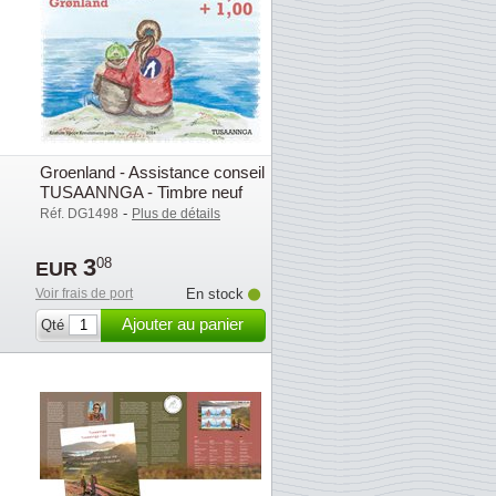
Groenland - Assistance conseil
TUSAANNGA - Timbre neuf
-
Réf. DG1498
Plus de détails
3
08
EUR
Voir frais de port
En stock
Ajouter au panier
Qté