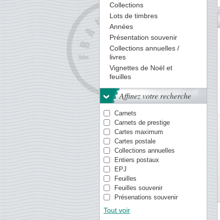
Collections
Lots de timbres
26
27
28
29
30
31
32
33
34
35
36
37
38
Années
Présentation souvenir
Collections annuelles /
livres
Vignettes de Noël et
feuilles
Affinez votre recherche
Carnets
Carnets de prestige
Cartes maximum
Cartes postale
Collections annuelles
Entiers postaux
EPJ
Feuilles
Feuilles souvenir
Présenations souvenir
Timbres / séries
Tout voir