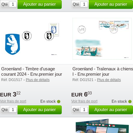
Ajouter au panier
Ajouter au panier
Qté
Qté
Groenland - Timbre d'usage
Groenland - Traîenaux à chien
courant 2024 - Env.premier jour
I - Env.premier jour
-
-
Réf. DG1517
Plus de détails
Réf. DG1521
Plus de détails
3
6
22
03
EUR
EUR
Voir frais de port
En stock
Voir frais de port
En stock
Ajouter au panier
Ajouter au panier
Qté
Qté