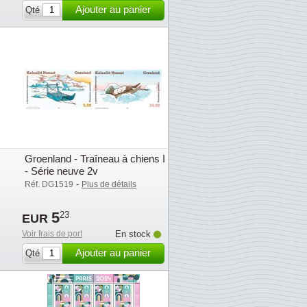
Ajouter au panier
Qté
s
Groenland - Traîneau à chiens I
- Série neuve 2v
-
Réf. DG1519
Plus de détails
5
23
EUR
Voir frais de port
En stock
Ajouter au panier
Qté