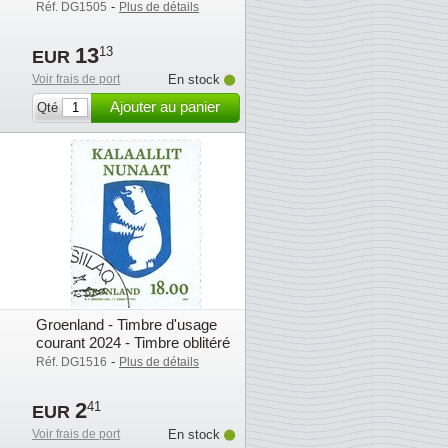
jour avec bloc
-
Réf. DG1505
Plus de détails
13
13
EUR
Voir frais de port
En stock
Ajouter au panier
Qté
Groenland - Timbre d'usage
courant 2024 - Timbre oblitéré
-
Réf. DG1516
Plus de détails
2
41
EUR
Voir frais de port
En stock