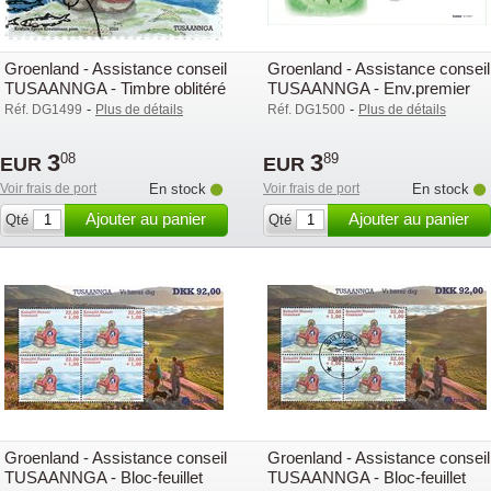
Groenland - Assistance conseil
Groenland - Assistance conseil
TUSAANNGA - Timbre oblitéré
TUSAANNGA - Env.premier
jour avec timbre
-
-
Réf. DG1499
Plus de détails
Réf. DG1500
Plus de détails
3
3
08
89
EUR
EUR
Voir frais de port
En stock
Voir frais de port
En stock
Ajouter au panier
Ajouter au panier
Qté
Qté
Groenland - Assistance conseil
Groenland - Assistance conseil
TUSAANNGA - Bloc-feuillet
TUSAANNGA - Bloc-feuillet