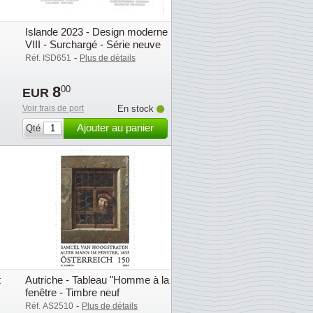
Islande 2023 - Design moderne
VIII - Surchargé - Série neuve
2v
-
Réf. ISD651
Plus de détails
8
00
EUR
Voir frais de port
En stock
Ajouter au panier
Qté
t
Autriche - Tableau "Homme à la
fenêtre - Timbre neuf
-
Réf. AS2510
Plus de détails