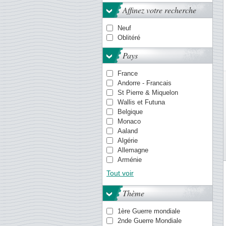
Affinez votre recherche
Neuf
Oblitéré
Pays
France
Andorre - Francais
St Pierre & Miquelon
Wallis et Futuna
Belgique
Monaco
Aaland
Algérie
Allemagne
Arménie
Aruba
Tout voir
Aurigny
Australie
Thème
Autriche
Barbade
1ère Guerre mondiale
Bosnie
2nde Guerre Mondiale