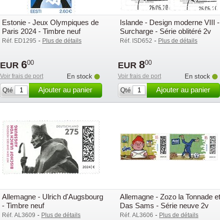
Estonie - Jeux Olympiques de
Islande - Design moderne VIII -
Paris 2024 - Timbre neuf
Surcharge - Série oblitéré 2v
-
-
Réf. ED1295
Plus de détails
Réf. ISD652
Plus de détails
6
8
00
00
EUR
EUR
Voir frais de port
En stock
Voir frais de port
En stock
Ajouter au panier
Ajouter au panier
Qté
Qté
Allemagne - Ulrich d'Augsbourg
Allemagne - Zozo la Tonnade e
- Timbre neuf
Das Sams - Série neuve 2v
-
-
Réf. AL3609
Plus de détails
Réf. AL3606
Plus de détails