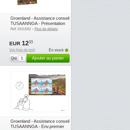
Groenland - Assistance conseil
TUSAANNGA - Présentation
souvenir
-
Réf. DG1502
Plus de détails
12
33
EUR
Voir frais de port
En stock
Ajouter au panier
Qté
Groenland - Assistance conseil
TUSAANNGA - Env.premier