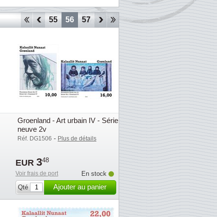
52
53
54
55
56
57
58
59
60
61
62
63
64
Groenland - Art urbain IV - Série
neuve 2v
-
Réf. DG1506
Plus de détails
3
48
EUR
Voir frais de port
En stock
Ajouter au panier
Qté