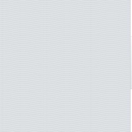
Ferrari
Feu et sauvetage
Films
Finlande sur timbres étran
Fleurs
Flore
Football
Football - Coupe du Monde
Football Pays européens
or
Forces armées
Formule 1
Fossiles
Fruits
Géologie
Golf
Gymnastique
H.C. Andersen
Handball
Helicopters
Hockey sur glace
Hockey sur glace pays
hôte
Hologrammes