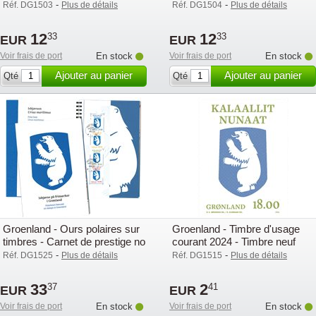
neuf
oblitéré
-
-
Réf. DG1503
Plus de détails
Réf. DG1504
Plus de détails
12
12
33
33
EUR
EUR
Voir frais de port
En stock
Voir frais de port
En stock
Ajouter au panier
Ajouter au panier
Qté
Qté
Groenland - Ours polaires sur
Groenland - Timbre d'usage
timbres - Carnet de prestige no
courant 2024 - Timbre neuf
2 - Oblitéré
-
-
Réf. DG1525
Plus de détails
Réf. DG1515
Plus de détails
33
2
37
41
EUR
EUR
Voir frais de port
En stock
Voir frais de port
En stock