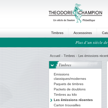
Timbres
Accessoires
Cat
Plus d’un siècle de
Ordre au panier
Accueil
-
Timbres
-
Les émissions récen
Timbres
Emissions
classiques/modernes
Paquets de timbres
Packets de doublons
Timbres au kilo
Les émissions récentes
Carton trouvailles