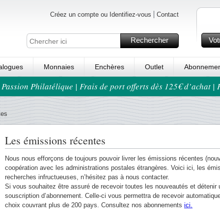
Créez un compte ou Identifiez-vous
Contact
Rechercher
Vot
alogues
Monnaies
Enchères
Outlet
Abonnemen
 Passion Philatélique | Frais de port offerts dès 125€ d’achat |
tes
Les émissions récentes
Nous nous efforçons de toujours pouvoir livrer les émissions récentes (nou
coopération avec les administrations postales étrangères. Voici ici, les ém
recherches infructueuses, n’hésitez pas à nous contacter.
Si vous souhaitez être assuré de recevoir toutes les nouveautés et détenir
souscription d’abonnement. Celle-ci vous permettra de recevoir automatiqu
choix couvrant plus de 200 pays. Consultez nos abonnements
ici.