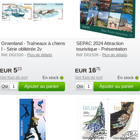
Groenland - Traîneaux à chiens
SEPAC 2024 Attraction
I - Série oblitérée 2v
touristique - Présentation
souvenir
-
-
Réf. DG1520
Plus de détails
Réf. DG1526
Plus de détails
5
16
23
75
EUR
EUR
Voir frais de port
En stock
Voir frais de port
En stock
Ajouter au panier
Ajouter au panier
Qté
Qté