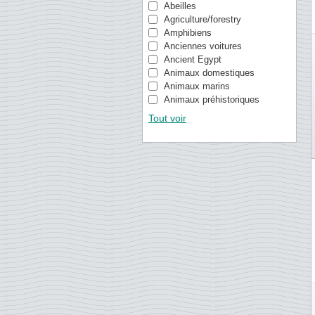
Bulgarie
Abeilles
Chine
Agriculture/forestry
Chypre
Amphibiens
Colonies néerlandaises
Anciennes voitures
Croatie
Ancient Egypt
Curacao
Animaux domestiques
Danemark
Animaux marins
Espagne
Animaux préhistoriques
Estonie
Animaux sauvages
Tout voir
Estonie
Année lunaire
Etats-Unis
Antarctique
Finlande
Arbres
Gibraltar
Archaology
Grèce
Architecture
Grande-Bretagne
Architecture (Typical/Rust
Groenland
Armes
Guernesey
Armoiries
Hong Kong
Artisanat
Hongrie
Arts
Ile de Man
Astronomy
Iles Cocos (Keeling)
Avions
Iles Féroé
Baleines / dauphins
Irlande
Batailles historiques
Islande
Bateaux (tous)