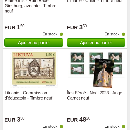
Etats-Unis - Ruth Bader
Lituanie - Chien - Timbre neuf
Ginsburg, avocate - Timbre
Musiqu
Etats-U
neuf
Europe 
1
3
50
50
EUR
EUR
En stock
En stock
Finlan
Ajouter au panier
Ajouter au panier
Fleurs 
Gibralt
Grèce
Grande
Lituanie - Commission
Îles Féroé - Noël 2023 - Ange -
d'éducatoin - Timbre neuf
Carnet neuf
Groenl
3
48
50
20
Hongri
EUR
EUR
En stock
En stock