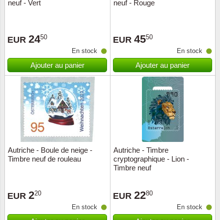
neuf - Vert
neuf - Rouge
24
45
50
50
EUR
EUR
En stock
En stock
Ajouter au panier
Ajouter au panier
Autriche - Boule de neige -
Autriche - Timbre
Timbre neuf de rouleau
cryptographique - Lion -
Timbre neuf
2
22
20
80
EUR
EUR
En stock
En stock