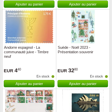
Islande
Ajouter au panier
Ajouter au panier
Iles Fé
Irlande
Italie
Andorre espagnol - La
Suède - Noël 2023 -
Japon
communauté juive - Timbre
Présentation souvenir
neuf
Liechte
4
32
40
80
EUR
EUR
Luxem
En stock
En stock
Ajouter au panier
Ajouter au panier
Malte
Norvèg
Nouvel