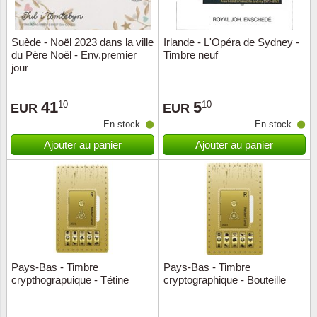
ONU
Suède - Noël 2023 dans la ville
Irlande - L'Opéra de Sydney -
du Père Noël - Env.premier
Timbre neuf
Pays B
jour
Pays-B
41
5
10
10
EUR
EUR
En stock
En stock
Pologn
Ajouter au panier
Ajouter au panier
Portuga
Rouma
Saint-M
Sport c
Pays-Bas - Timbre
Pays-Bas - Timbre
crypthograpuique - Tétine
cryptographique - Bouteille
Suède