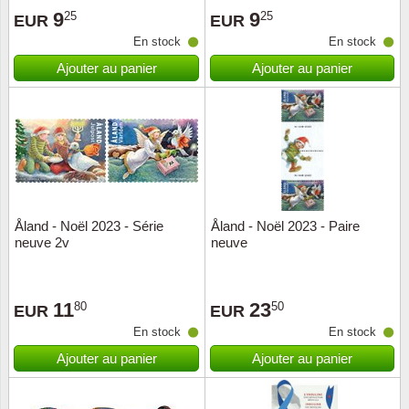
9
9
25
25
EUR
EUR
Suisse
En stock
En stock
Tchéco
Ajouter au panier
Ajouter au panier
Transpo
Turqui
Vatican
Åland - Noël 2023 - Série
Åland - Noël 2023 - Paire
Yuugos
neuve 2v
neuve
11
23
80
50
EUR
EUR
En stock
En stock
Ajouter au panier
Ajouter au panier