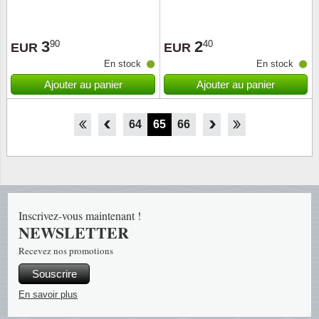
3
2
90
40
EUR
EUR
En stock
En stock
Ajouter au panier
Ajouter au panier
59
60
61
62
63
64
65
66
67
68
69
70
71
Inscrivez-vous maintenant !
NEWSLETTER
Recevez nos promotions
Souscrire
En savoir plus