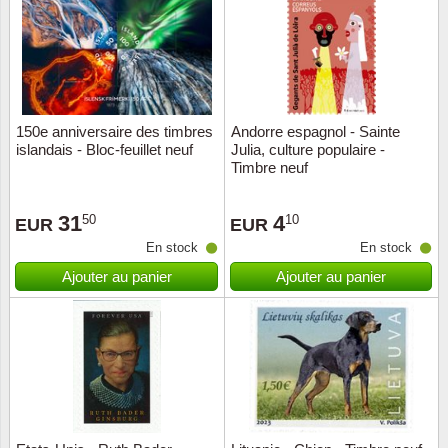
Religio
Thémat
Canad
Royaut
Thémat
Chine
150e anniversaire des timbres
Andorre espagnol - Sainte
Love
Thémat
Chypre
islandais - Bloc-feuillet neuf
Julia, culture populaire -
Timbre neuf
Scouts
Thémat
Colonie
31
4
50
10
EUR
EUR
Sports/
Timbres
Coloni
En stock
En stock
Ajouter au panier
Ajouter au panier
Timbre
Timbre
Colonie
Transpo
Danem
Person
Empire
Année 
Espag