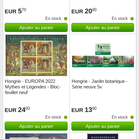
Loupes, lampes et microscopes
Abonnement
Pompie
Pièces
Allema
Lots de timbres
5
20
70
90
EUR
EUR
Pinces
Chèque cadeau
Europa
Thém. 
Allemag
En stock
En stock
Années
Ajouter au panier
Ajouter au panier
Matériel numismatique
Newsletter
Films
Thém. 
Allema
Présentation souvenir
Pour le nouveau collectionneur
Politique de confidentialité
Fleurs/
Thémat
Amériq
Collections annuelles / livres
Fournitures de bureau
Géolog
Thémat
Animau
Vignettes de Noël et feuilles
Divers accessoires
Guerre
Thémat
Asie et
Hongrie - EUROPA 2022
Hongrie - Jardin botanique -
Mythes et Légendes - Bloc-
Série neuve 5v
Jeux de cartes à collectionner
Localit
Thémat
Austral
feuillet neuf
Médeci
Thémat
Autrich
24
13
00
90
EUR
EUR
En stock
En stock
Monnai
Thémat
Belgiq
Ajouter au panier
Ajouter au panier
Organi
Thémat
Bulgari