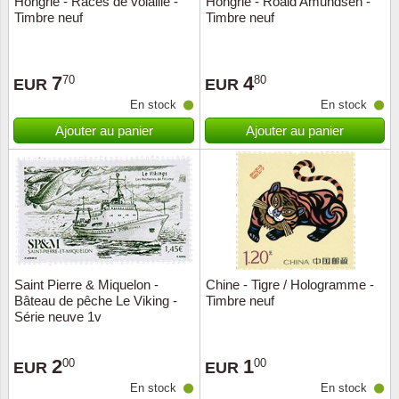
Hongrie - Races de volaille -
Hongrie - Roald Amundsen -
Timbre neuf
Timbre neuf
Musiqu
Etats-U
Europe 
7
4
70
80
EUR
EUR
En stock
En stock
Finlan
Ajouter au panier
Ajouter au panier
Fleurs 
Gibralt
Grèce
Grande
Saint Pierre & Miquelon -
Chine - Tigre / Hologramme -
Bâteau de pêche Le Viking -
Timbre neuf
Série neuve 1v
Groenl
2
1
00
00
Hongri
EUR
EUR
En stock
En stock