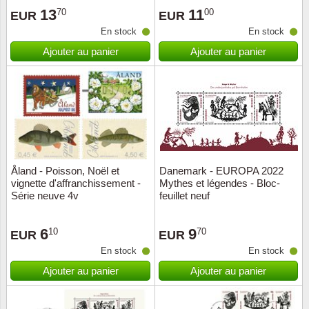
13
11
70
00
EUR
EUR
Suisse
En stock
En stock
Tchéco
Ajouter au panier
Ajouter au panier
Transpo
Turqui
Vatican
Åland - Poisson, Noël et
Danemark - EUROPA 2022
Yuugos
vignette d'affranchissement -
Mythes et légendes - Bloc-
Série neuve 4v
feuillet neuf
6
9
10
70
EUR
EUR
En stock
En stock
Ajouter au panier
Ajouter au panier