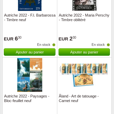
ONU
Autriche 2022 - F.I. Barbarossa
Autriche 2022 - Maria Perschy
- Timbre neuf
- Timbre oblitéré
Pays B
Pays-B
6
2
30
30
EUR
EUR
En stock
En stock
Pologn
Ajouter au panier
Ajouter au panier
Portuga
Rouma
Saint-M
Sport c
Autriche 2022 - Paysages -
Åland - Art de tatouage -
Bloc-feuillet neuf
Carnet neuf
Suède