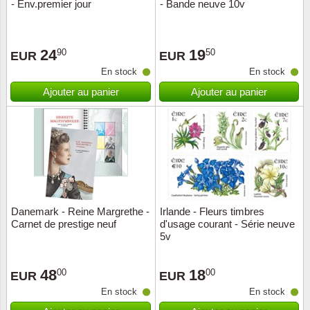
- Env.premier jour
- Bande neuve 10v
24
19
90
50
EUR
EUR
En stock
En stock
Ajouter au panier
Ajouter au panier
Danemark - Reine Margrethe -
Irlande - Fleurs timbres
Carnet de prestige neuf
d'usage courant - Série neuve
5v
48
18
00
00
EUR
EUR
En stock
En stock