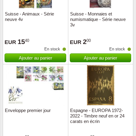
Suisse - Animaux - Série
Suisse - Monnaies et
neuve 4v
numismatique - Série neuve
3v
15
2
40
00
EUR
EUR
En stock
En stock
Ajouter au panier
Ajouter au panier
Enveloppe premier jour
Espagne - EUROPA 1972-
2022 - Timbre neuf en or 24
carats en écrin