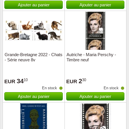
Islande
Ajouter au panier
Ajouter au panier
Iles Fé
Irlande
Italie
Grande-Bretagne 2022 - Chats
Autriche - Maria Perschy -
Japon
- Série neuve 8v
Timbre neuf
Liechte
34
2
10
30
EUR
EUR
Luxem
En stock
En stock
Ajouter au panier
Ajouter au panier
Malte
Norvèg
Nouvel