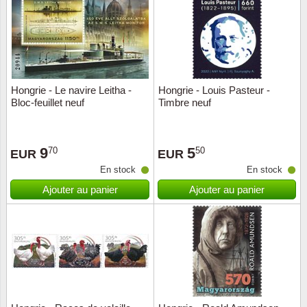
Religio
Thémat
Canad
Royaut
Thémat
Chine
Hongrie - Le navire Leitha -
Hongrie - Louis Pasteur -
Love
Thémat
Chypre
Bloc-feuillet neuf
Timbre neuf
Scouts
Thémat
Colonie
9
5
70
50
EUR
EUR
Sports/
Timbres
Coloni
En stock
En stock
Ajouter au panier
Ajouter au panier
Timbre
Timbre
Colonie
Transpo
Danem
Person
Empire
Année 
Espag