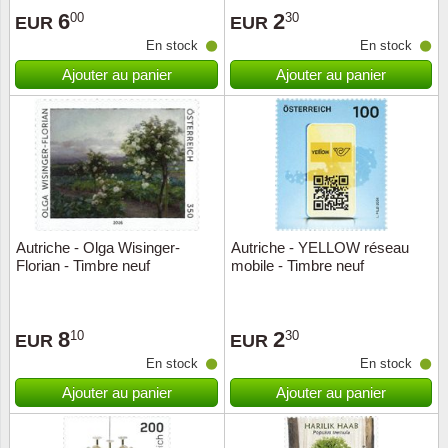
6
2
00
30
EUR
EUR
Suisse
En stock
En stock
Tchéco
Ajouter au panier
Ajouter au panier
Transpo
Turqui
Vatican
Autriche - Olga Wisinger-
Autriche - YELLOW réseau
Yuugos
Florian - Timbre neuf
mobile - Timbre neuf
8
2
10
30
EUR
EUR
En stock
En stock
Ajouter au panier
Ajouter au panier