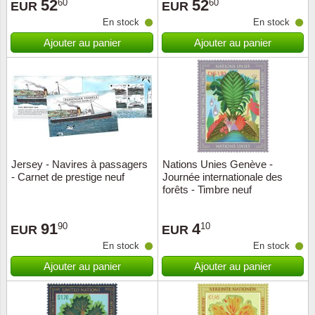
52
52
60
60
EUR
EUR
En stock
En stock
Ajouter au panier
Ajouter au panier
Jersey - Navires à passagers
Nations Unies Genève -
- Carnet de prestige neuf
Journée internationale des
forêts - Timbre neuf
91
4
90
10
EUR
EUR
En stock
En stock
Ajouter au panier
Ajouter au panier