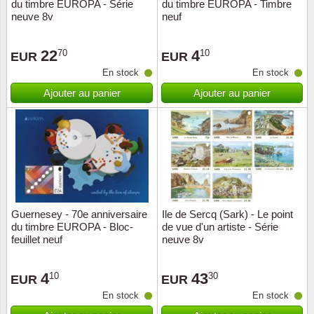
du timbre EUROPA - Série
du timbre EUROPA - Timbre
neuve 8v
neuf
22
4
70
10
EUR
EUR
En stock
En stock
Ajouter au panier
Ajouter au panier
Guernesey - 70e anniversaire
Ile de Sercq (Sark) - Le point
du timbre EUROPA - Bloc-
de vue d'un artiste - Série
feuillet neuf
neuve 8v
4
43
10
30
EUR
EUR
En stock
En stock