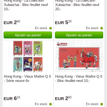
Hong Kong - La collection
Hong Kong - La collection
Xubaizhai - Bloc-feuillet neuf
Xubaizhai - Bloc-feuillet neuf
Musiqu
Etats-U
10,-
20,-
Europe 
2
5
60
20
EUR
EUR
En stock
En stock
Finlan
Ajouter au panier
Ajouter au panier
Fleurs 
Gibralt
Grèce
Grande
Hong Kong - Vieux Maître Q II
Hong Kong - Vieux Maître Q II
- Série neuve 6v
- Bloc-feuillet neuf 10,-
Groenl
6
2
10
60
Hongri
EUR
EUR
En stock
En stock