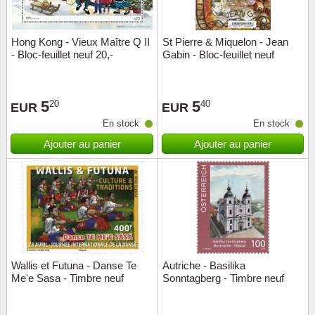
ONU
Hong Kong - Vieux Maître Q II
St Pierre & Miquelon - Jean
- Bloc-feuillet neuf 20,-
Gabin - Bloc-feuillet neuf
Pays B
Pays-B
5
5
20
40
EUR
EUR
En stock
En stock
Pologn
Ajouter au panier
Ajouter au panier
Portuga
Rouma
Saint-M
Sport c
Wallis et Futuna - Danse Te
Autriche - Basilika
Me'e Sasa - Timbre neuf
Sonntagberg - Timbre neuf
Suède