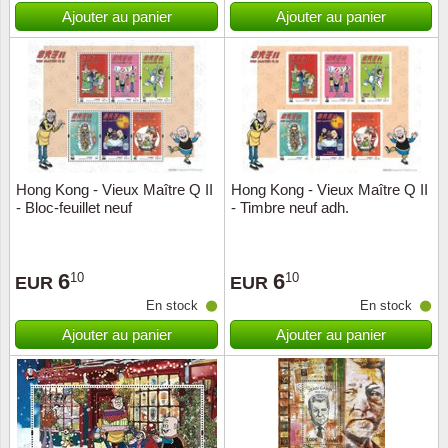
Islande
Ajouter au panier
Ajouter au panier
Iles Fé
Irlande
Italie
Hong Kong - Vieux Maître Q II
Hong Kong - Vieux Maître Q II
Japon
- Bloc-feuillet neuf
- Timbre neuf adh.
Liechte
6
6
10
10
EUR
EUR
Luxem
En stock
En stock
Ajouter au panier
Ajouter au panier
Malte
Norvèg
Nouvel