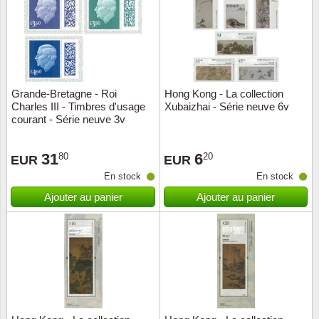
Religio
Thémat
Canad
Royaut
Thémat
Chine
Grande-Bretagne - Roi
Hong Kong - La collection
Love
Thémat
Chypre
Charles III - Timbres d'usage
Xubaizhai - Série neuve 6v
courant - Série neuve 3v
Scouts
Thémat
Colonie
31
6
80
20
EUR
EUR
Sports/
Timbres
Coloni
En stock
En stock
Ajouter au panier
Ajouter au panier
Timbre
Timbre
Colonie
Transpo
Danem
Person
Empire
Année 
Espag