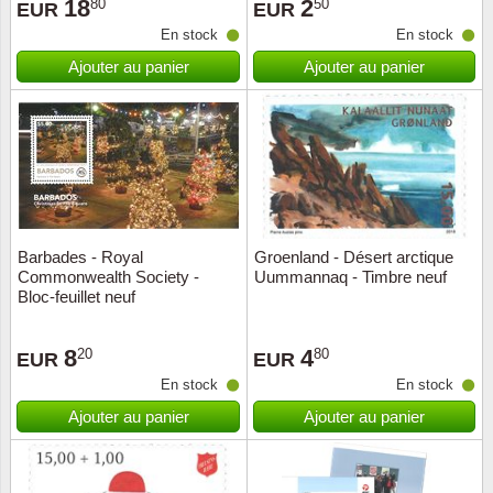
18
2
80
50
EUR
EUR
En stock
En stock
Ajouter au panier
Ajouter au panier
Barbades - Royal
Groenland - Désert arctique
Commonwealth Society -
Uummannaq - Timbre neuf
Bloc-feuillet neuf
8
4
20
80
EUR
EUR
En stock
En stock
Ajouter au panier
Ajouter au panier