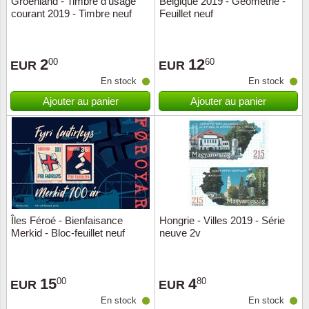
Groenland - Timbre d'usage
Belgique 2019 - Géométrie -
courant 2019 - Timbre neuf
Feuillet neuf
Musiqu
Etats-U
Europe 
2
12
00
60
EUR
EUR
En stock
En stock
Finlan
Ajouter au panier
Ajouter au panier
Fleurs 
Gibralt
Grèce
Grande
Îles Féroé - Bienfaisance
Hongrie - Villes 2019 - Série
Merkid - Bloc-feuillet neuf
neuve 2v
Groenl
15
4
00
80
Hongri
EUR
EUR
En stock
En stock