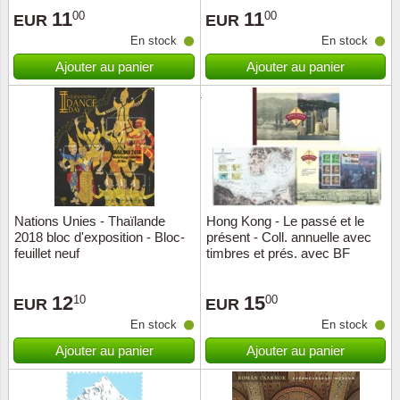
11
11
00
00
EUR
EUR
Suisse
En stock
En stock
Tchéco
Ajouter au panier
Ajouter au panier
Transpo
Turqui
Vatican
Nations Unies - Thaïlande
Hong Kong - Le passé et le
Yuugos
2018 bloc d'exposition - Bloc-
présent - Coll. annuelle avec
feuillet neuf
timbres et prés. avec BF
12
15
10
00
EUR
EUR
En stock
En stock
Ajouter au panier
Ajouter au panier