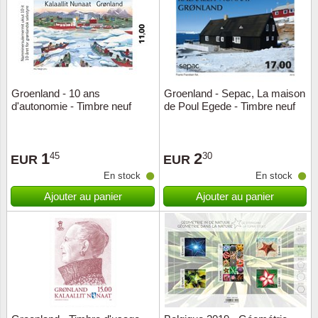
Religio
Thémat
Canad
Royaut
Thémat
Chine
Groenland - 10 ans
Groenland - Sepac, La maison
Love
Thémat
Chypre
d'autonomie - Timbre neuf
de Poul Egede - Timbre neuf
Scouts
Thémat
Colonie
1
2
45
30
EUR
EUR
Sports/
Timbres
Coloni
En stock
En stock
Ajouter au panier
Ajouter au panier
Timbre
Timbre
Colonie
Transpo
Danem
Person
Empire
Année 
Espag