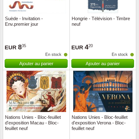
ONU
Suède - Invitation -
Hongrie - Télévision - Timbre
Env.premier jour
neuf
Pays B
Pays-B
8
4
35
20
EUR
EUR
En stock
En stock
Pologn
Ajouter au panier
Ajouter au panier
Portuga
Rouma
Saint-M
Sport c
Nations Unies - Bloc-feuillet
Nations Unies - Bloc-feuillet
d'exposition Macau - Bloc-
d'exposition Verona - Bloc-
feuillet neuf
feuillet neuf
Suède