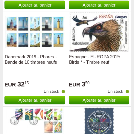
Islande
Ajouter au panier
Ajouter au panier
Iles Fé
Irlande
Italie
Danemark 2019 - Phares -
Espagne - EUROPA 2019
Japon
Bande de 10 timbres neufs
Birds * - Timbre neuf
Liechte
32
3
15
50
EUR
EUR
Luxem
En stock
En stock
Ajouter au panier
Ajouter au panier
Malte
Norvèg
Nouvel