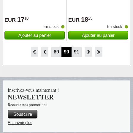
17
18
10
25
EUR
EUR
En stock
En stock
Ajouter au panier
Ajouter au panier
84
85
86
87
88
89
90
91
92
93
94
95
96
Inscrivez-vous maintenant !
NEWSLETTER
Recevez nos promotions
Souscrire
En savoir plus