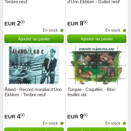
Timbre neuf
d'Uno Ekblom - Gutter neuf
2
8
00
00
EUR
EUR
En stock
En stock
Ajouter au panier
Ajouter au panier
Åland - Record mondial d'Uno
Turquie - Coquilles - Bloc-
Ekblom - Timbre neuf
feuillet obl.
4
9
00
00
EUR
EUR
En stock
En stock