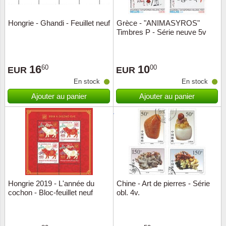
Hongrie - Ghandi - Feuillet neuf
Grèce - "ANIMASYROS"
Timbres P - Série neuve 5v
16
10
60
00
EUR
EUR
En stock
En stock
Ajouter au panier
Ajouter au panier
Hongrie 2019 - L'année du
Chine - Art de pierres - Série
cochon - Bloc-feuillet neuf
obl. 4v.