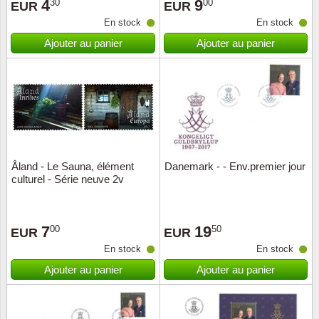
4
9
30
00
EUR
EUR
En stock
En stock
Ajouter au panier
Ajouter au panier
Åland - Le Sauna, élément
Danemark - - Env.premier jour
culturel - Série neuve 2v
7
19
00
50
EUR
EUR
En stock
En stock
Ajouter au panier
Ajouter au panier