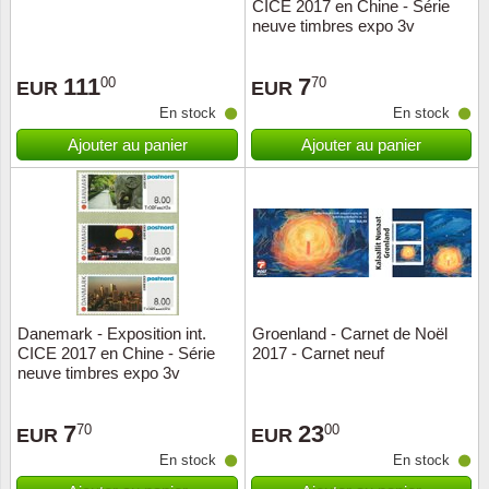
CICE 2017 en Chine - Série
neuve timbres expo 3v
111
7
00
70
EUR
EUR
En stock
En stock
Ajouter au panier
Ajouter au panier
Danemark - Exposition int.
Groenland - Carnet de Noël
CICE 2017 en Chine - Série
2017 - Carnet neuf
neuve timbres expo 3v
7
23
70
00
EUR
EUR
En stock
En stock