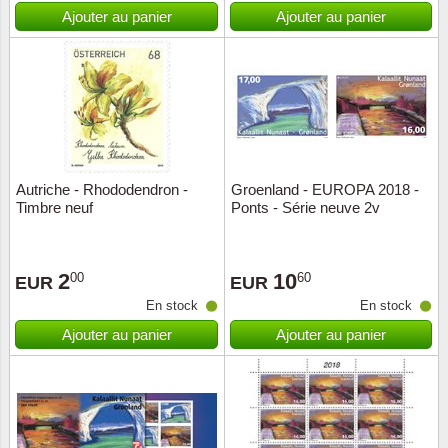
Islande
Ajouter au panier
Ajouter au panier
Iles Fé
Irlande
Italie
Autriche - Rhododendron -
Groenland - EUROPA 2018 -
Japon
Timbre neuf
Ponts - Série neuve 2v
Liechte
2
10
00
60
EUR
EUR
Luxem
En stock
En stock
Ajouter au panier
Ajouter au panier
Malte
Norvèg
Nouvel