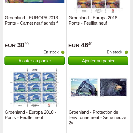
ONU
Groenland - EUROPA 2018 -
Groenland - Europa 2018 -
Ponts - Carnet neuf adhésif
Ponts - Feuillet neuf
Pays B
Pays-B
30
46
20
40
EUR
EUR
En stock
En stock
Pologn
Ajouter au panier
Ajouter au panier
Portuga
Rouma
Saint-M
Sport c
Groenland - Europa 2018 -
Groenland - Protection de
Ponts - Feuillet neuf
l'environnement - Série neuve
2v
Suède