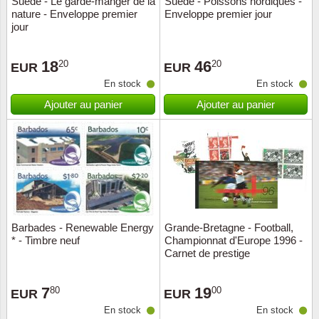
Suède - Le garde-manger de la
Suède - Poissons nordiques -
nature - Enveloppe premier
Enveloppe premier jour
Musiqu
Etats-U
jour
Europe 
18
46
20
20
EUR
EUR
En stock
En stock
Finlan
Ajouter au panier
Ajouter au panier
Fleurs 
Gibralt
Grèce
Grande
Barbades - Renewable Energy
Grande-Bretagne - Football,
* - Timbre neuf
Championnat d'Europe 1996 -
Carnet de prestige
Groenl
7
19
80
00
Hongri
EUR
EUR
En stock
En stock