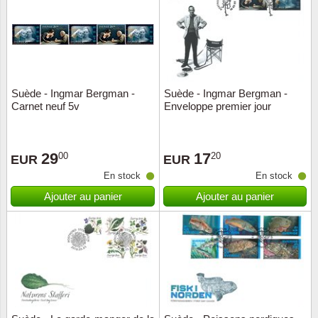
Religio
Thémat
Canad
Royaut
Thémat
Chine
Suède - Ingmar Bergman -
Suède - Ingmar Bergman -
Love
Thémat
Chypre
Carnet neuf 5v
Enveloppe premier jour
Scouts
Thémat
Colonie
29
17
00
20
EUR
EUR
Sports/
Timbres
Coloni
En stock
En stock
Ajouter au panier
Ajouter au panier
Timbre
Timbre
Colonie
Transpo
Danem
Person
Empire
Année 
Espag