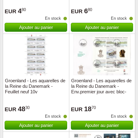
Loupes, lampes et microscopes
Abonnement
Pompie
Pièces
Allema
Lots de timbres
4
6
80
80
EUR
EUR
Pinces
Chèque cadeau
Europa
Thém. 
Allemag
En stock
En stock
Années
Ajouter au panier
Ajouter au panier
Matériel numismatique
Newsletter
Films
Thém. 
Allema
Présentation souvenir
Pour le nouveau collectionneur
Politique de confidentialité
Fleurs/
Thémat
Amériq
Collections annuelles / livres
Fournitures de bureau
Géolog
Thémat
Animau
Vignettes de Noël et feuilles
Divers accessoires
Guerre
Thémat
Asie et
Groenland - Les aquarelles de
Groenland - Les aquarelles de
la Reine du Danemark -
la Reine du Danemark -
Jeux de cartes à collectionner
Localit
Thémat
Austral
Feuillet neuf 10v
Env.premier jour avec bloc-
feuillet
Médeci
Thémat
Autrich
48
18
30
70
EUR
EUR
En stock
En stock
Monnai
Thémat
Belgiq
Ajouter au panier
Ajouter au panier
Organi
Thémat
Bulgari