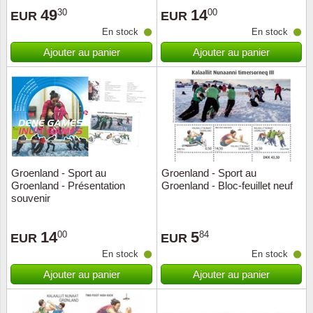
49
14
30
00
EUR
EUR
Suisse
En stock
En stock
Tchéco
Ajouter au panier
Ajouter au panier
Transpo
Turqui
Vatican
Groenland - Sport au
Groenland - Sport au
Yuugos
Groenland - Présentation
Groenland - Bloc-feuillet neuf
souvenir
14
5
00
84
EUR
EUR
En stock
En stock
Ajouter au panier
Ajouter au panier