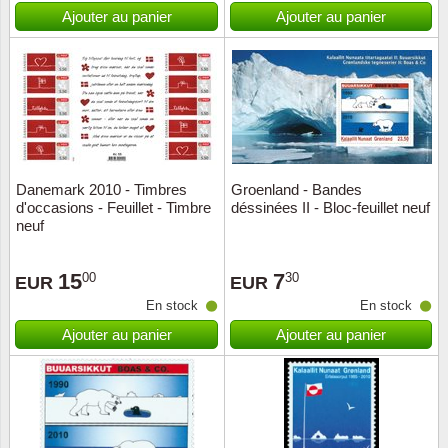
Islande
Ajouter au panier
Ajouter au panier
Iles Fé
Irlande
Italie
Danemark 2010 - Timbres
Groenland - Bandes
Japon
d'occasions - Feuillet - Timbre
déssinées II - Bloc-feuillet neuf
neuf
Liechte
15
7
00
30
EUR
EUR
Luxem
En stock
En stock
Ajouter au panier
Ajouter au panier
Malte
Norvèg
Nouvel