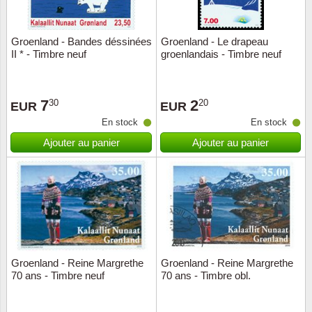
ONU
Groenland - Bandes déssinées
Groenland - Le drapeau
II * - Timbre neuf
groenlandais - Timbre neuf
Pays B
Pays-B
7
2
30
20
EUR
EUR
En stock
En stock
Pologn
Ajouter au panier
Ajouter au panier
Portuga
Rouma
Saint-M
Sport c
Groenland - Reine Margrethe
Groenland - Reine Margrethe
70 ans - Timbre neuf
70 ans - Timbre obl.
Suède