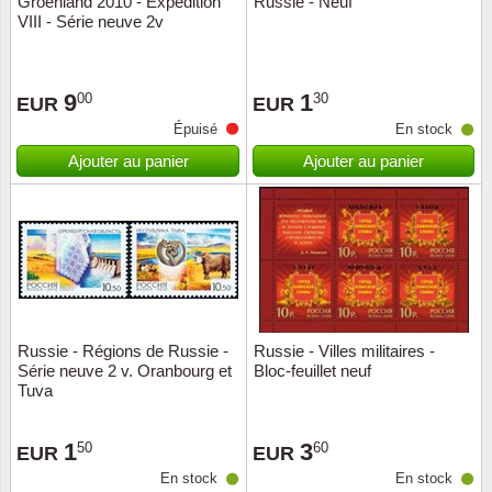
Groenland 2010 - Expédition
Russie - Neuf
VIII - Série neuve 2v
Musiqu
Etats-U
Europe 
9
1
00
30
EUR
EUR
Épuisé
En stock
Finlan
Ajouter au panier
Ajouter au panier
Fleurs 
Gibralt
Grèce
Grande
Russie - Régions de Russie -
Russie - Villes militaires -
Série neuve 2 v. Oranbourg et
Bloc-feuillet neuf
Tuva
Groenl
1
3
50
60
Hongri
EUR
EUR
En stock
En stock