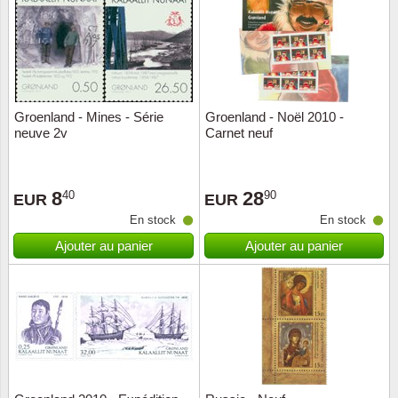
Religio
Thémat
Canad
Royaut
Thémat
Chine
Groenland - Mines - Série
Groenland - Noël 2010 -
Love
Thémat
Chypre
neuve 2v
Carnet neuf
Scouts
Thémat
Colonie
8
28
40
90
EUR
EUR
Sports/
Timbres
Coloni
En stock
En stock
Ajouter au panier
Ajouter au panier
Timbre
Timbre
Colonie
Transpo
Danem
Person
Empire
Année 
Espag