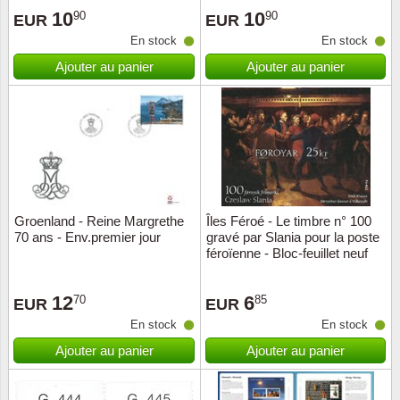
10
10
90
90
EUR
EUR
Suisse
En stock
En stock
Tchéco
Ajouter au panier
Ajouter au panier
Transpo
Turqui
Vatican
Groenland - Reine Margrethe
Îles Féroé - Le timbre n° 100
Yuugos
70 ans - Env.premier jour
gravé par Slania pour la poste
féroïenne - Bloc-feuillet neuf
2003
12
6
70
85
EUR
EUR
En stock
En stock
Ajouter au panier
Ajouter au panier