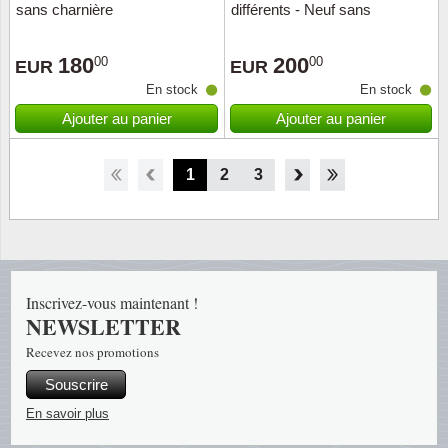
sans charnière
différents - Neuf sans
charnière
180
200
00
00
EUR
EUR
En stock
En stock
Ajouter au panier
Ajouter au panier
1
2
3
4
5
6
7
8
Inscrivez-vous maintenant !
NEWSLETTER
Recevez nos promotions
Souscrire
En savoir plus