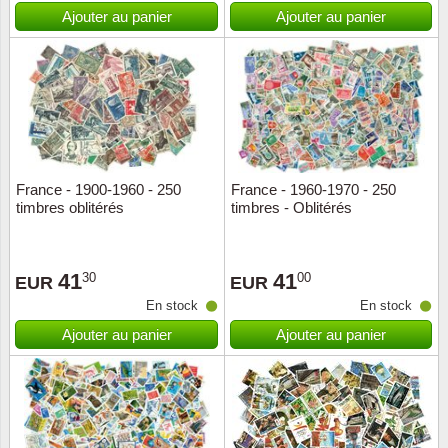
Islande
Ajouter au panier
Ajouter au panier
Iles Fé
Irlande
Italie
France - 1900-1960 - 250
France - 1960-1970 - 250
Japon
timbres oblitérés
timbres - Oblitérés
Liechte
41
41
30
00
EUR
EUR
Luxem
En stock
En stock
Ajouter au panier
Ajouter au panier
Malte
Norvèg
Nouvel