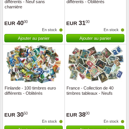
différents - Neuf sans
différents - Oblitérés
charnière
40
31
00
00
EUR
EUR
En stock
En stock
Ajouter au panier
Ajouter au panier
Finlande - 100 timbres euro
France - Collection de 40
différents - Oblitérés
timbres tableaux - Neufs
30
38
50
00
EUR
EUR
En stock
En stock