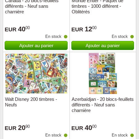
Canada - 20 blocs-feuillets
Monde Entier - Paquet de
différents - Neuf sans
timbres - 1000 différent -
Musiqu
Etats-U
charnière
Oblitérés
Europe 
40
12
00
00
EUR
EUR
En stock
En stock
Finlan
Ajouter au panier
Ajouter au panier
Fleurs 
Gibralt
Grèce
Grande
Walt Disney 200 timbres -
Azerbaïdjan - 20 blocs-feuillets
Neufs
différents - Neuf sans
charnière
Groenl
20
40
90
00
Hongri
EUR
EUR
En stock
En stock