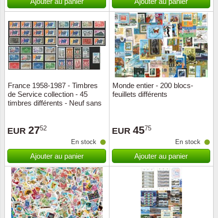
Ajouter au panier
Ajouter au panier
France 1958-1987 - Timbres
Monde entier - 200 blocs-
de Service collection - 45
feuillets différents
timbres différents - Neuf sans
charnière
27
45
52
75
EUR
EUR
En stock
En stock
Ajouter au panier
Ajouter au panier