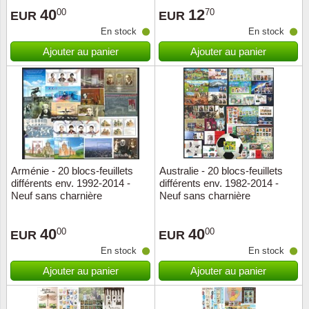
40
12
00
70
EUR
EUR
Suisse
En stock
En stock
Tchéco
Ajouter au panier
Ajouter au panier
Transpo
Turqui
Vatican
Arménie - 20 blocs-feuillets
Australie - 20 blocs-feuillets
Yuugos
différents env. 1992-2014 -
différents env. 1982-2014 -
Neuf sans charnière
Neuf sans charnière
40
40
00
00
EUR
EUR
En stock
En stock
Ajouter au panier
Ajouter au panier