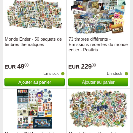
Religio
Thémat
Canad
Royaut
Thémat
Chine
Monde Entier - 50 paquets de
73 timbres différents -
Love
Thémat
Chypre
timbres thématiques
Émissions récentes du monde
entier - Postfris
Scouts
Thémat
Colonie
49
229
00
00
EUR
EUR
Sports/
Timbres
Coloni
En stock
En stock
Ajouter au panier
Ajouter au panier
Timbre
Timbre
Colonie
Transpo
Danem
Person
Empire
Année 
Espag