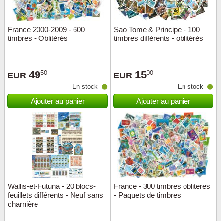
ONU
France 2000-2009 - 600
Sao Tome & Principe - 100
timbres - Oblitérés
timbres différents - oblitérés
Pays B
Pays-B
49
15
50
00
EUR
EUR
En stock
En stock
Pologn
Ajouter au panier
Ajouter au panier
Portuga
Rouma
Saint-M
Sport c
Wallis-et-Futuna - 20 blocs-
France - 300 timbres oblitérés
feuillets différents - Neuf sans
- Paquets de timbres
charnière
Suède