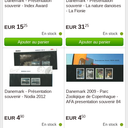
Danemark - Présentation
Danemark - Présentation
souvenir - Index Award
souvenir - La nature danoises
Musiqu
Etats-U
- La Fionie
Europe 
15
31
25
25
EUR
EUR
En stock
En stock
Finlan
Ajouter au panier
Ajouter au panier
Fleurs 
Gibralt
Grèce
Grande
Danemark - Présentation
Danemark 2009 - Parc
souvenir - Nodia 2012
Zooliqique de Copenhague -
AFA presentation souvenir 84
Groenl
4
4
90
50
Hongri
EUR
EUR
En stock
En stock