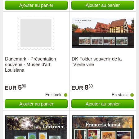
Islande
Ajouter au panier
Ajouter au panier
Iles Fé
Irlande
Italie
Danemark - Présentation
DK Folder souvenir de la
Japon
souvenir - Musée d'art
"Vieille ville
Louisiana
Liechte
5
8
80
30
EUR
EUR
Luxem
En stock
En stock
Ajouter au panier
Ajouter au panier
Malte
Norvèg
Nouvel