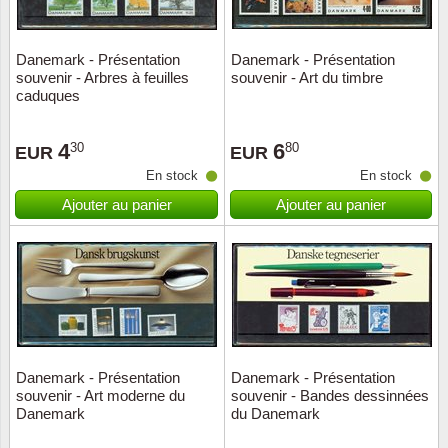
ONU
Danemark - Présentation
Danemark - Présentation
souvenir - Arbres à feuilles
souvenir - Art du timbre
Pays B
caduques
Pays-B
4
6
30
80
EUR
EUR
En stock
En stock
Pologn
Ajouter au panier
Ajouter au panier
Portuga
Rouma
Saint-M
Sport c
Danemark - Présentation
Danemark - Présentation
souvenir - Art moderne du
souvenir - Bandes dessinnées
Danemark
du Danemark
Suède