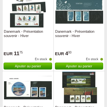
Religio
Thémat
Canad
Royaut
Thémat
Chine
Danemark - Présentation
Danemark - Présentation
Love
Thémat
Chypre
souvenir - Hiver
souvenir - Hiver
Scouts
Thémat
Colonie
11
4
75
00
EUR
EUR
Sports/
Timbres
Coloni
En stock
En stock
Ajouter au panier
Ajouter au panier
Timbre
Timbre
Colonie
Transpo
Danem
Person
Empire
Année 
Espag