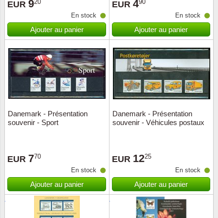
9
4
20
90
EUR
EUR
En stock
En stock
Ajouter au panier
Ajouter au panier
Danemark - Présentation
Danemark - Présentation
souvenir - Sport
souvenir - Véhicules postaux
7
12
70
25
EUR
EUR
En stock
En stock
Ajouter au panier
Ajouter au panier