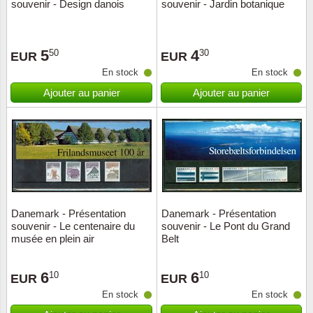
souvenir - Design danois
souvenir - Jardin botanique
5
4
50
30
EUR
EUR
En stock
En stock
Ajouter au panier
Ajouter au panier
Danemark - Présentation
Danemark - Présentation
souvenir - Le centenaire du
souvenir - Le Pont du Grand
musée en plein air
Belt
6
6
10
10
EUR
EUR
En stock
En stock