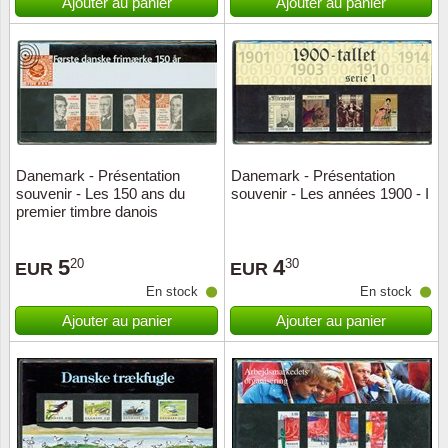
Ajouter au panier
Ajouter au panier
Danemark - Présentation
Danemark - Présentation
souvenir - Les 150 ans du
souvenir - Les années 1900 - I
premier timbre danois
5
4
20
30
EUR
EUR
En stock
En stock
Ajouter au panier
Ajouter au panier