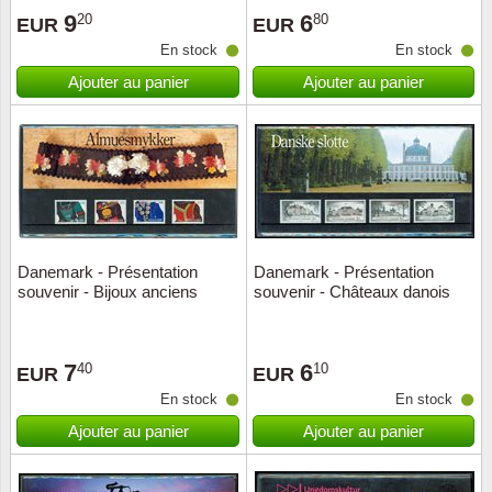
9
6
20
80
EUR
EUR
Suisse
En stock
En stock
Tchéco
Ajouter au panier
Ajouter au panier
Transpo
Turqui
Vatican
Danemark - Présentation
Danemark - Présentation
Yuugos
souvenir - Bijoux anciens
souvenir - Châteaux danois
7
6
40
10
EUR
EUR
En stock
En stock
Ajouter au panier
Ajouter au panier