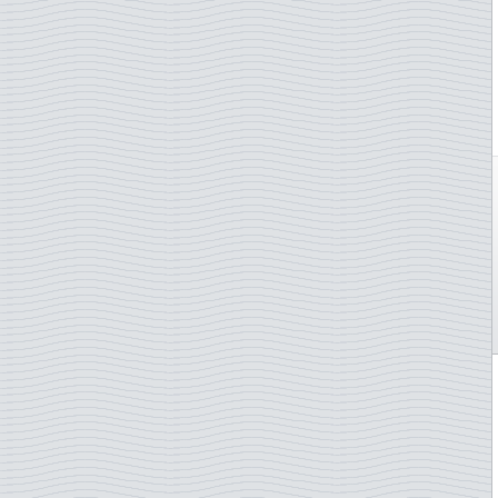
Le Pape
Kirghizistan
Léonard de Vinci
Laos
Lièvres
Lettonie
Litérature et écrivains
Libye
Mammifères marins
Liechtenstein
Médecine/COVID-19
Lituanie
Médecins
Luxembourg
Musique
Madagascar
Musique américaine
Malaisie
Musique classique
Mali
Nobel
Malte
Noël
Maroc
Norden
Mauritanie
Oiseaux
Mauritanie
OL arraning countries
Mexique
Opera
Mozambique
Orchidées
Népal
Papillons
Nigéria
Personnages célèbres
Niger
Personnes royales
Norvège
Phares
Nouvelle-Zélande
Picasso
ONU - New York
Poissons
ONU - Vienne
Radio