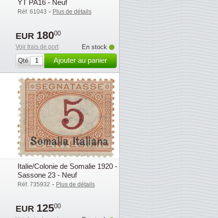
YT PA16 - Neuf
-
Réf. 61043
Plus de détails
180
00
EUR
Voir frais de port
En stock
Ajouter au panier
Qté
Italie/Colonie de Somalie 1920 -
Sassone 23 - Neuf
-
Réf. 735932
Plus de détails
125
00
EUR