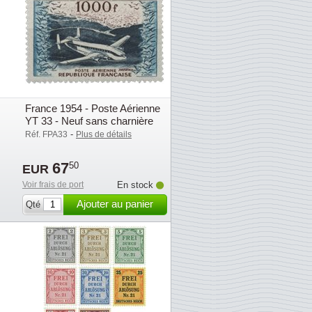
France 1954 - Poste Aérienne
YT 33 - Neuf sans charnière
-
Réf. FPA33
Plus de détails
67
50
EUR
Voir frais de port
En stock
Ajouter au panier
Qté