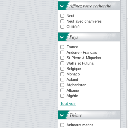
Affinez votre recherche
Neuf
Neuf avec charnières
Oblitéré
Pays
France
Andorre - Francais
St Pierre & Miquelon
Wallis et Futuna
Belgique
Monaco
Aaland
Afghanistan
Albanie
Algérie
Allemagne
Tout voir
Allemagne - États/Zones
Allemagne - Berlin
Thème
Allemagne de l'Est (RDA)
Antilles danoises
Animaux marins