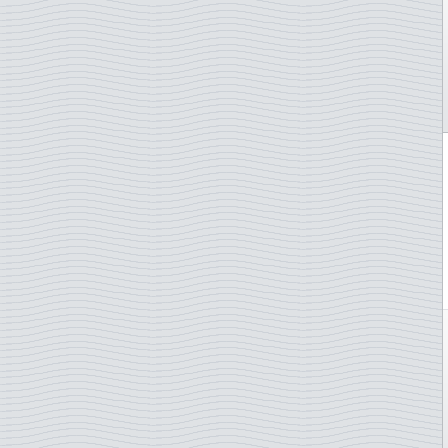
Tanzanie
Tchécoslovaquie
Tchad
Togo
Tunisie
Turkménistan
Turquie
TAAF - Terres australes
Uruguay
Vénézuéla
Vanuatu
Vatican
Yuugoslavie