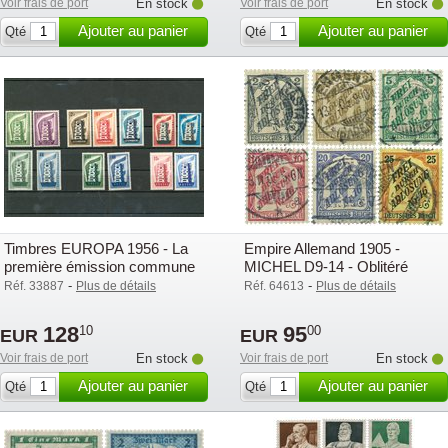
Voir frais de port
En stock
Voir frais de port
En stock
Ajouter au panier
Ajouter au panier
Qté
Qté
Timbres EUROPA 1956 - La
Empire Allemand 1905 -
première émission commune
MICHEL D9-14 - Oblitéré
en Europe - 13 timbres
-
-
Réf. 33887
Plus de détails
Réf. 64613
Plus de détails
128
95
10
00
EUR
EUR
Voir frais de port
En stock
Voir frais de port
En stock
Ajouter au panier
Ajouter au panier
Qté
Qté