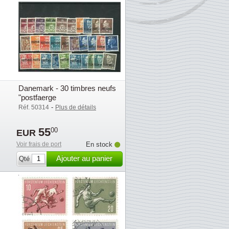
Danemark - 30 timbres neufs
"postfaerge
-
Réf. 50314
Plus de détails
55
00
EUR
Voir frais de port
En stock
Ajouter au panier
Qté