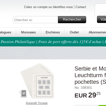
Créez un compte ou Identifiez-vous
Contact
Rechercher
Vot
alogues
Monnaies
Enchères
Outlet
Abonnemen
 Passion Philatélique | Frais de port offerts dès 125€ d’achat |
Serbie et Mo
Leuchtturm f
pochettes (S
No. 338301
29
25
EUR
Agrandir l'image