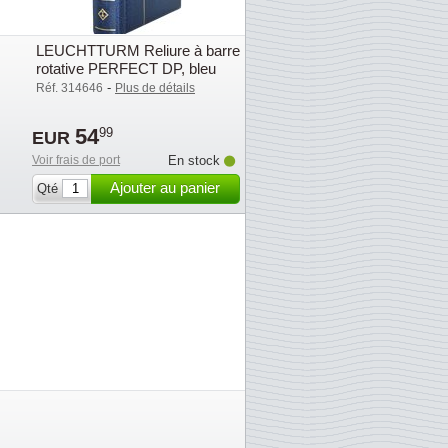
LEUCHTTURM Reliure à barre
rotative PERFECT DP, bleu
-
Réf. 314646
Plus de détails
54
99
EUR
Voir frais de port
En stock
Ajouter au panier
Qté