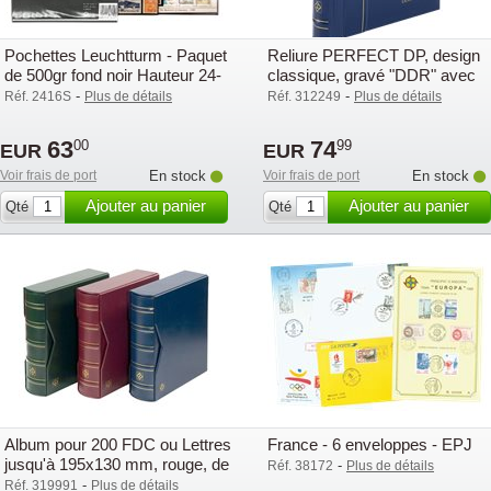
Pochettes Leuchtturm - Paquet
Reliure PERFECT DP, design
de 500gr fond noir Hauteur 24-
classique, gravé "DDR" avec
164 mm.
étui de protection,
-
-
Réf. 2416S
Plus de détails
Réf. 312249
Plus de détails
63
74
00
99
EUR
EUR
Voir frais de port
En stock
Voir frais de port
En stock
Ajouter au panier
Ajouter au panier
Qté
Qté
Album pour 200 FDC ou Lettres
France - 6 enveloppes - EPJ
jusqu'à 195x130 mm, rouge, de
-
Réf. 38172
Plus de détails
Leuchtturm
-
Réf. 319991
Plus de détails