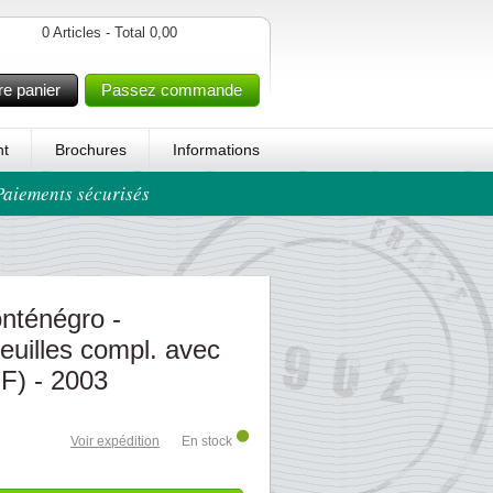
0 Articles - Total 0,00
re panier
Passez commande
t
Brochures
Informations
 Paiements sécurisés
nténégro -
euilles compl. avec
F) - 2003
Voir expédition
En stock