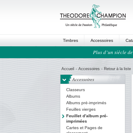
Timbres
Accessoires
Cat
Plus d’un siècle de
Ordre au panier
Accueil
-
Accessoires
-
Retour à la liste
Accessoires
Classeurs
Albums
Albums pré-imprimés
Feuilles vierges
Feuillet d'album pré-
imprimées
Cartes et Pages de